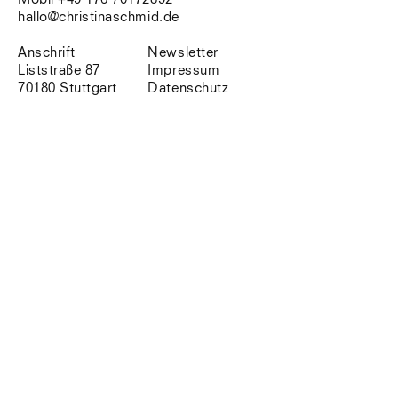
Südtirol
hallo@christinaschmid.de
Sylt
Vellexon
Anschrift
Newsletter
Venedig
Liststraße 87
Impressum
Zürich
70180 Stuttgart
Datenschutz
Offenes Buch