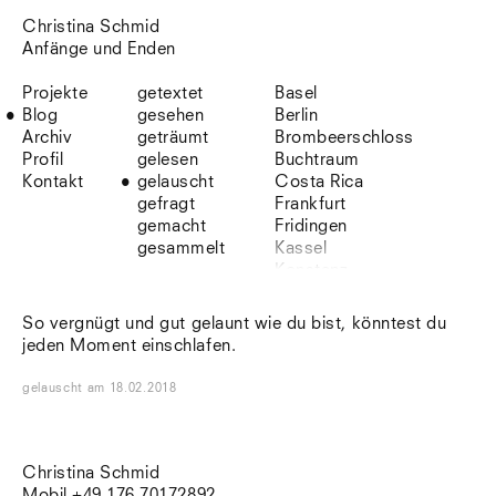
Christina Schmid
Anfänge und Enden
Projekte
getextet
Basel
Blog
gesehen
Berlin
Archiv
geträumt
Brombeerschloss
Profil
gelesen
Buchtraum
Kontakt
gelauscht
Costa Rica
gefragt
Frankfurt
gemacht
Fridingen
gesammelt
Kassel
Konstanz
Korsika
Lefkada
So vergnügt und gut gelaunt wie du bist, könntest du
Leipzig
jeden Moment einschlafen.
Lio
Lissabon
gelauscht
am
18.02.2018
NYC
Paris
Sonnenbühl
Straßburg
Christina Schmid
Stuttgart
Mobil +49 176 70172892