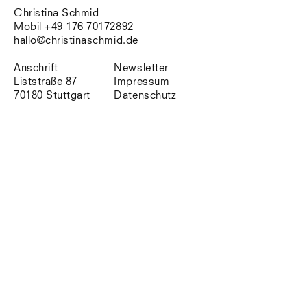
Südtirol
Christina Schmid
Sylt
Mobil +49 176 70172892
Vellexon
hallo@christinaschmid.de
Venedig
Zürich
Anschrift
Newsletter
Offenes Buch
Liststraße 87
Impressum
70180 Stuttgart
Datenschutz