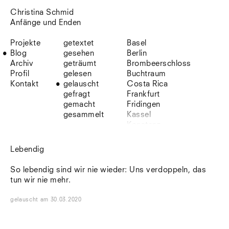
Christina Schmid
Anfänge und Enden
Projekte
getextet
Basel
Blog
gesehen
Berlin
Archiv
geträumt
Brombeerschloss
Profil
gelesen
Buchtraum
Kontakt
gelauscht
Costa Rica
gefragt
Frankfurt
gemacht
Fridingen
gesammelt
Kassel
Konstanz
Korsika
Lefkada
Lebendig
Leipzig
Lio
So lebendig sind wir nie wieder: Uns verdoppeln, das
Lissabon
tun wir nie mehr.
NYC
Paris
gelauscht
am
30.03.2020
Sonnenbühl
Straßburg
Stuttgart