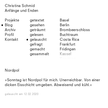
Christina Schmid
Anfänge und Enden
Projekte
getextet
Basel
Blog
gesehen
Berlin
Archiv
geträumt
Brombeerschloss
Profil
gelesen
Buchtraum
Kontakt
gelauscht
Costa Rica
gefragt
Frankfurt
gemacht
Fridingen
gesammelt
Kassel
Konstanz
Korsika
Lefkada
Nordpol
Leipzig
Lio
»Sonntag ist Nordpol für mich. Unerreichbar. Von einer
Lissabon
dicken Eisschicht umgeben. Abweisend und kühl.«
NYC
Paris
gelauscht
am
12.02.2020
Sonnenbühl
Straßburg
Stuttgart