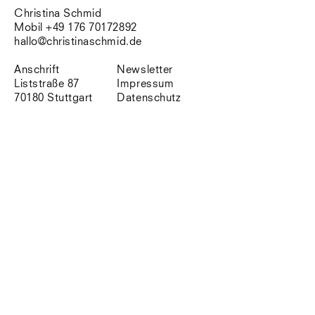
Südtirol
Christina Schmid
Sylt
Mobil +49 176 70172892
Vellexon
hallo@christinaschmid.de
Venedig
Zürich
Anschrift
Newsletter
Offenes Buch
Liststraße 87
Impressum
70180 Stuttgart
Datenschutz