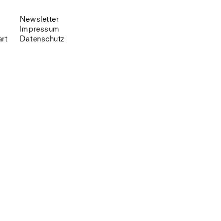
Venedig
Zürich
Newsletter
Offenes Buch
Impressum
art
Datenschutz