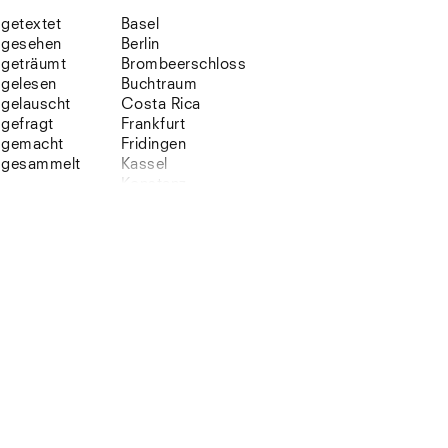
getextet
Basel
gesehen
Berlin
geträumt
Brombeerschloss
gelesen
Buchtraum
gelauscht
Costa Rica
gefragt
Frankfurt
gemacht
Fridingen
gesammelt
Kassel
Konstanz
Korsika
Lefkada
Leipzig
Lio
Lissabon
NYC
Paris
Sonnenbühl
Straßburg
Stuttgart
Südtirol
Sylt
Vellexon