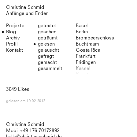
Christina Schmid
Anfänge und Enden
Projekte
getextet
Basel
Blog
gesehen
Berlin
Archiv
geträumt
Brombeerschloss
Profil
gelesen
Buchtraum
Kontakt
gelauscht
Costa Rica
gefragt
Frankfurt
gemacht
Fridingen
gesammelt
Kassel
Konstanz
Korsika
Lefkada
3649 Likes
Leipzig
Lio
gelesen
am
19.02.2013
Lissabon
NYC
Paris
Sonnenbühl
Christina Schmid
Straßburg
Mobil +49 176 70172892
Stuttgart
hallo@christinaschmid.de