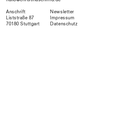
Südtirol
Sylt
Anschrift
Newsletter
Vellexon
Liststraße 87
Impressum
Venedig
70180 Stuttgart
Datenschutz
Zürich
Offenes Buch