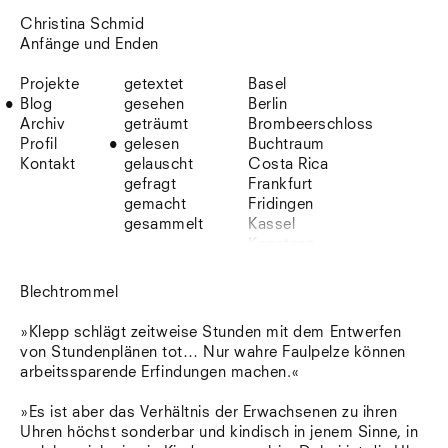
Christina Schmid
Anfänge und Enden
Projekte
getextet
Basel
Blog
gesehen
Berlin
Archiv
geträumt
Brombeerschloss
Profil
gelesen
Buchtraum
Kontakt
gelauscht
Costa Rica
gefragt
Frankfurt
gemacht
Fridingen
gesammelt
Kassel
Konstanz
Korsika
Lefkada
Blechtrommel
Leipzig
Lio
»Klepp schlägt zeitweise Stunden mit dem Entwerfen
Lissabon
von Stundenplänen tot… Nur wahre Faulpelze können
NYC
arbeitssparende Erfindungen machen.«
Paris
Sonnenbühl
»Es ist aber das Verhältnis der Erwachsenen zu ihren
Straßburg
Uhren höchst sonderbar und kindisch in jenem Sinne, in
Stuttgart