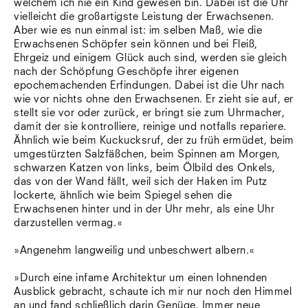
welchem ich nie ein Kind gewesen bin. Dabei ist die Uhr
Südtirol
vielleicht die großartigste Leistung der Erwachsenen.
Sylt
Aber wie es nun einmal ist: im selben Maß, wie die
Vellexon
Erwachsenen Schöpfer sein können und bei Fleiß,
Venedig
Ehrgeiz und einigem Glück auch sind, werden sie gleich
Zürich
nach der Schöpfung Geschöpfe ihrer eigenen
Offenes Buch
epochemachenden Erfindungen. Dabei ist die Uhr nach
wie vor nichts ohne den Erwachsenen. Er zieht sie auf, er
stellt sie vor oder zurück, er bringt sie zum Uhrmacher,
damit der sie kontrolliere, reinige und notfalls repariere.
Ähnlich wie beim Kuckucksruf, der zu früh ermüdet, beim
umgestürzten Salzfäßchen, beim Spinnen am Morgen,
schwarzen Katzen von links, beim Ölbild des Onkels,
das von der Wand fällt, weil sich der Haken im Putz
lockerte, ähnlich wie beim Spiegel sehen die
Erwachsenen hinter und in der Uhr mehr, als eine Uhr
darzustellen vermag.«
»Angenehm langweilig und unbeschwert albern.«
»Durch eine infame Architektur um einen lohnenden
Ausblick gebracht, schaute ich mir nur noch den Himmel
an und fand schließlich darin Genüge. Immer neue