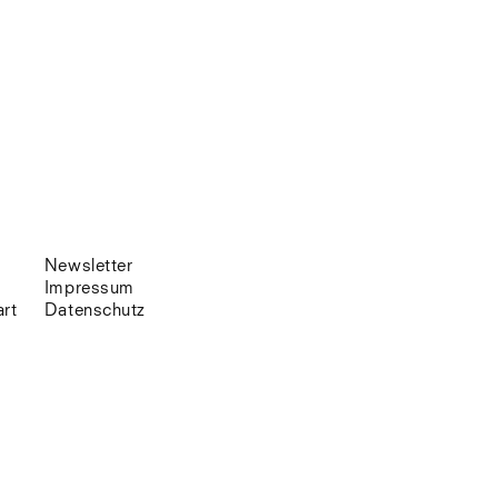
Venedig
Zürich
Offenes Buch
Newsletter
Impressum
art
Datenschutz