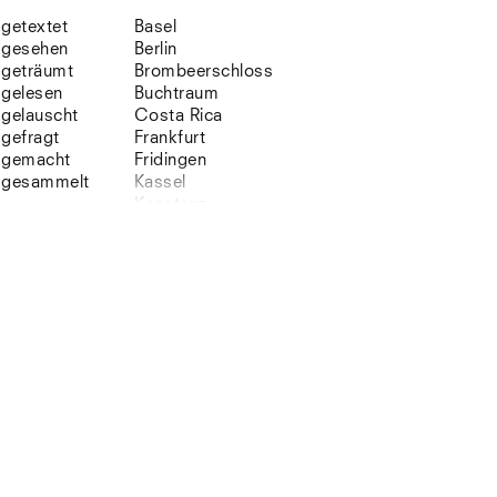
getextet
Basel
gesehen
Berlin
geträumt
Brombeerschloss
gelesen
Buchtraum
gelauscht
Costa Rica
gefragt
Frankfurt
gemacht
Fridingen
gesammelt
Kassel
Konstanz
Korsika
Lefkada
Leipzig
Lio
Lissabon
NYC
Paris
Sonnenbühl
Straßburg
Stuttgart
Südtirol
Sylt
Vellexon