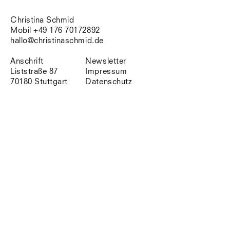
Südtirol
Sylt
Christina Schmid
Vellexon
Mobil +49 176 70172892
Venedig
hallo@christinaschmid.de
Zürich
Offenes Buch
Anschrift
Newsletter
Liststraße 87
Impressum
70180 Stuttgart
Datenschutz