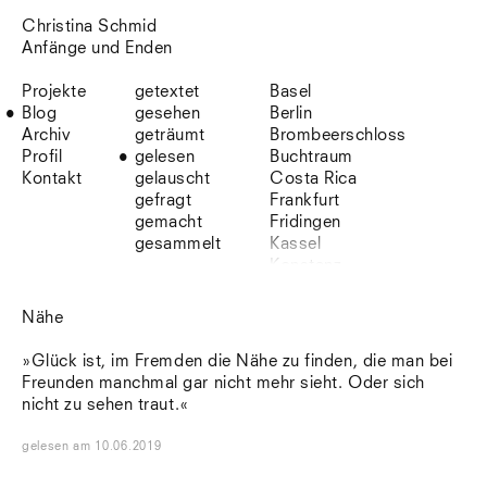
Christina Schmid
Anfänge und Enden
Projekte
getextet
Basel
Blog
gesehen
Berlin
Archiv
geträumt
Brombeerschloss
Profil
gelesen
Buchtraum
Kontakt
gelauscht
Costa Rica
gefragt
Frankfurt
gemacht
Fridingen
gesammelt
Kassel
Konstanz
Korsika
Lefkada
Nähe
Leipzig
Lio
»Glück ist, im Fremden die Nähe zu finden, die man bei
Lissabon
Freunden manchmal gar nicht mehr sieht. Oder sich
NYC
nicht zu sehen traut.«
Paris
Sonnenbühl
gelesen
am
10.06.2019
Straßburg
Stuttgart