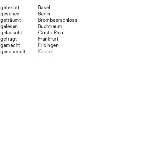
getextet
Basel
gesehen
Berlin
geträumt
Brombeerschloss
gelesen
Buchtraum
gelauscht
Costa Rica
gefragt
Frankfurt
gemacht
Fridingen
gesammelt
Kassel
Konstanz
Korsika
Lefkada
Leipzig
Lio
Lissabon
NYC
Paris
Sonnenbühl
Straßburg
Stuttgart
Südtirol
Sylt
Vellexon