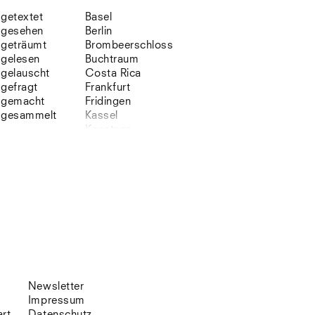
getextet
Basel
gesehen
Berlin
geträumt
Brombeerschloss
gelesen
Buchtraum
gelauscht
Costa Rica
gefragt
Frankfurt
gemacht
Fridingen
gesammelt
Kassel
Konstanz
Korsika
Lefkada
Leipzig
Lio
Lissabon
NYC
Paris
Sonnenbühl
Straßburg
Stuttgart
Südtirol
Newsletter
Sylt
Impressum
Vellexon
art
Datenschutz