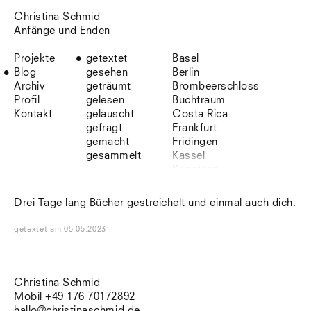
Christina Schmid
Anfänge und Enden
Projekte
getextet
Basel
Blog
gesehen
Berlin
Archiv
geträumt
Brombeerschloss
Profil
gelesen
Buchtraum
Kontakt
gelauscht
Costa Rica
gefragt
Frankfurt
gemacht
Fridingen
gesammelt
Kassel
Konstanz
Korsika
Lefkada
Drei Tage lang Bücher gestreichelt und einmal auch dich.
Leipzig
Lio
getextet
am
05.05.2023
Lissabon
NYC
Paris
Sonnenbühl
Christina Schmid
Straßburg
Mobil +49 176 70172892
Stuttgart
hallo@christinaschmid.de