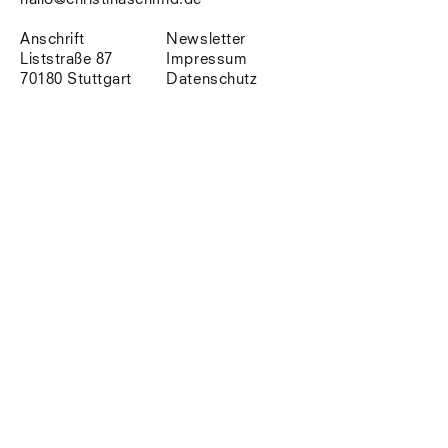
Südtirol
Sylt
Anschrift
Newsletter
Vellexon
Liststraße 87
Impressum
Venedig
70180 Stuttgart
Datenschutz
Zürich
Offenes Buch