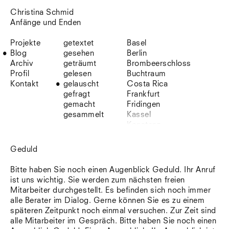
Christina Schmid
Anfänge und Enden
Projekte
getextet
Basel
Blog
gesehen
Berlin
Archiv
geträumt
Brombeerschloss
Profil
gelesen
Buchtraum
Kontakt
gelauscht
Costa Rica
gefragt
Frankfurt
gemacht
Fridingen
gesammelt
Kassel
Konstanz
Korsika
Lefkada
Geduld
Leipzig
Lio
Bitte haben Sie noch einen Augenblick Geduld. Ihr Anruf
Lissabon
ist uns wichtig. Sie werden zum nächsten freien
NYC
Mitarbeiter durchgestellt. Es befinden sich noch immer
Paris
alle Berater im Dialog. Gerne können Sie es zu einem
Sonnenbühl
späteren Zeitpunkt noch einmal versuchen. Zur Zeit sind
Straßburg
alle Mitarbeiter im Gespräch. Bitte haben Sie noch einen
Stuttgart