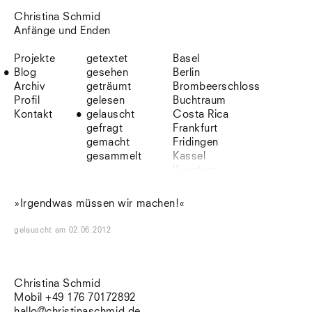
Christina Schmid
Anfänge und Enden
Projekte
getextet
Basel
Blog
gesehen
Berlin
Archiv
geträumt
Brombeerschloss
Profil
gelesen
Buchtraum
Kontakt
gelauscht
Costa Rica
gefragt
Frankfurt
gemacht
Fridingen
gesammelt
Kassel
Konstanz
Korsika
Lefkada
»Irgendwas müssen wir machen!«
Leipzig
Lio
gelauscht
am
02.06.2012
Lissabon
NYC
Paris
Sonnenbühl
Christina Schmid
Straßburg
Mobil +49 176 70172892
Stuttgart
hallo@christinaschmid.de