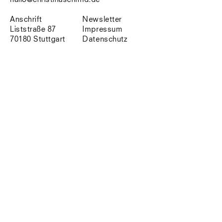
Südtirol
Sylt
Anschrift
Newsletter
Vellexon
Liststraße 87
Impressum
Venedig
70180 Stuttgart
Datenschutz
Zürich
Offenes Buch