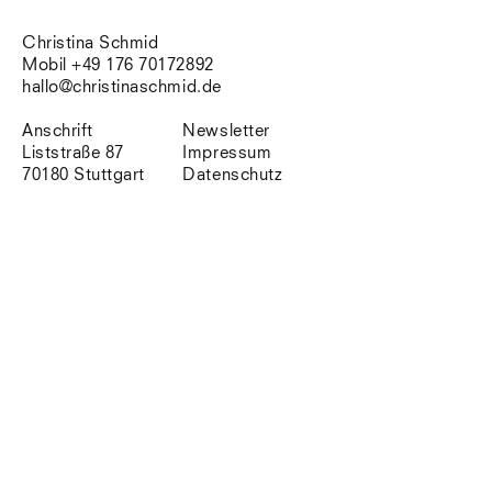
Südtirol
Sylt
Christina Schmid
Vellexon
Mobil +49 176 70172892
Venedig
hallo@christinaschmid.de
Zürich
Offenes Buch
Anschrift
Newsletter
Liststraße 87
Impressum
70180 Stuttgart
Datenschutz