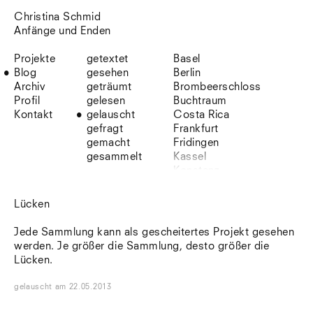
Christina Schmid
Anfänge und Enden
Projekte
getextet
Basel
Blog
gesehen
Berlin
Archiv
geträumt
Brombeerschloss
Profil
gelesen
Buchtraum
Kontakt
gelauscht
Costa Rica
gefragt
Frankfurt
gemacht
Fridingen
gesammelt
Kassel
Konstanz
Korsika
Lefkada
Lücken
Leipzig
Lio
Jede Sammlung kann als gescheitertes Projekt gesehen
Lissabon
werden. Je größer die Sammlung, desto größer die
NYC
Lücken.
Paris
Sonnenbühl
gelauscht
am
22.05.2013
Straßburg
Stuttgart