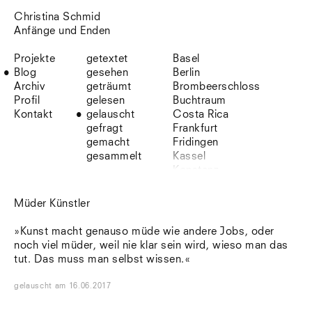
Christina Schmid
Anfänge und Enden
Projekte
getextet
Basel
Blog
gesehen
Berlin
Archiv
geträumt
Brombeerschloss
Profil
gelesen
Buchtraum
Kontakt
gelauscht
Costa Rica
gefragt
Frankfurt
gemacht
Fridingen
gesammelt
Kassel
Konstanz
Korsika
Lefkada
Müder Künstler
Leipzig
Lio
»Kunst macht genauso müde wie andere Jobs, oder
Lissabon
noch viel müder, weil nie klar sein wird, wieso man das
NYC
tut. Das muss man selbst wissen.«
Paris
Sonnenbühl
gelauscht
am
16.06.2017
Straßburg
Stuttgart