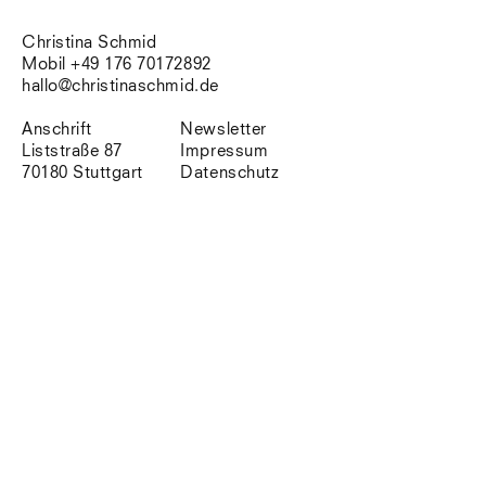
Südtirol
Sylt
Christina Schmid
Vellexon
Mobil +49 176 70172892
Venedig
hallo@christinaschmid.de
Zürich
Offenes Buch
Anschrift
Newsletter
Liststraße 87
Impressum
70180 Stuttgart
Datenschutz