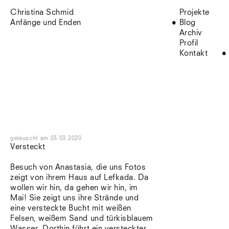
Christina Schmid
Projekte
Anfänge und Enden
Blog
Archiv
Profil
Kontakt
gelauscht
am
03.03.2020
Versteckt
Besuch von Anastasia, die uns Fotos
zeigt von ihrem Haus auf Lefkada. Da
wollen wir hin, da gehen wir hin, im
Mai! Sie zeigt uns ihre Strände und
eine versteckte Bucht mit weißen
Felsen, weißem Sand und türkisblauem
Wasser. Dorthin führt ein versteckter