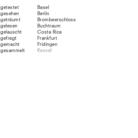
getextet
Basel
gesehen
Berlin
geträumt
Brombeerschloss
gelesen
Buchtraum
gelauscht
Costa Rica
gefragt
Frankfurt
gemacht
Fridingen
gesammelt
Kassel
Konstanz
Korsika
Lefkada
Leipzig
Lio
Lissabon
NYC
Paris
Sonnenbühl
Straßburg
Stuttgart
Südtirol
Sylt
Vellexon