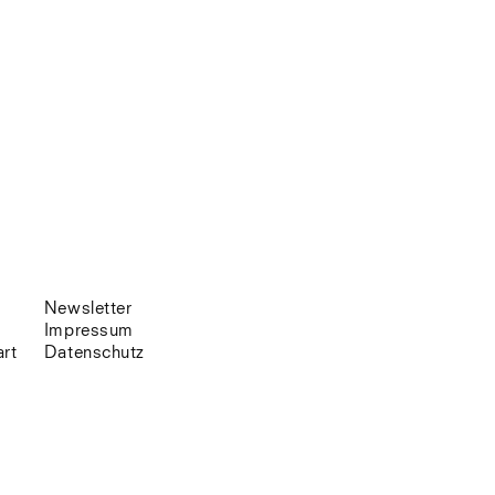
Venedig
Zürich
Offenes Buch
Newsletter
Impressum
art
Datenschutz