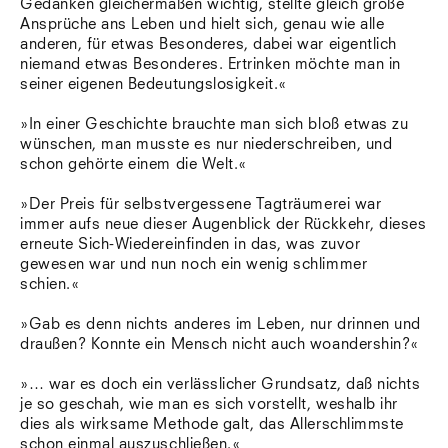
Gedanken gleichermaßen wichtig, stellte gleich große
Südtirol
Ansprüche ans Leben und hielt sich, genau wie alle
Sylt
anderen, für etwas Besonderes, dabei war eigentlich
Vellexon
niemand etwas Besonderes. Ertrinken möchte man in
Venedig
seiner eigenen Bedeutungslosigkeit.«
Zürich
Offenes Buch
»In einer Geschichte brauchte man sich bloß etwas zu
wünschen, man musste es nur niederschreiben, und
schon gehörte einem die Welt.«
»Der Preis für selbstvergessene Tagträumerei war
immer aufs neue dieser Augenblick der Rückkehr, dieses
erneute Sich-Wiedereinfinden in das, was zuvor
gewesen war und nun noch ein wenig schlimmer
schien.«
»Gab es denn nichts anderes im Leben, nur drinnen und
draußen? Konnte ein Mensch nicht auch woandershin?«
»… war es doch ein verlässlicher Grundsatz, daß nichts
je so geschah, wie man es sich vorstellt, weshalb ihr
dies als wirksame Methode galt, das Allerschlimmste
schon einmal auszuschließen.«