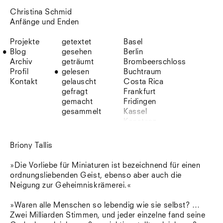
Christina Schmid
Anfänge und Enden
Projekte
getextet
Basel
Blog
gesehen
Berlin
Archiv
geträumt
Brombeerschloss
Profil
gelesen
Buchtraum
Kontakt
gelauscht
Costa Rica
gefragt
Frankfurt
gemacht
Fridingen
gesammelt
Kassel
Konstanz
Korsika
Lefkada
Briony Tallis
Leipzig
Lio
»Die Vorliebe für Miniaturen ist bezeichnend für einen
Lissabon
ordnungsliebenden Geist, ebenso aber auch die
NYC
Neigung zur Geheimniskrämerei.«
Paris
Sonnenbühl
»Waren alle Menschen so lebendig wie sie selbst? …
Straßburg
Zwei Milliarden Stimmen, und jeder einzelne fand seine
Stuttgart