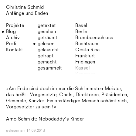
Christina Schmid
Anfänge und Enden
Projekte
getextet
Basel
Blog
gesehen
Berlin
Archiv
geträumt
Brombeerschloss
Profil
gelesen
Buchtraum
Kontakt
gelauscht
Costa Rica
gefragt
Frankfurt
gemacht
Fridingen
gesammelt
Kassel
Konstanz
Korsika
Lefkada
»Am Ende sind doch immer die Schlimmsten Meister,
Leipzig
das heißt : Vorgesetzte, Chefs, Direktoren, Präsidenten,
Lio
Generale, Kanzler. Ein anständiger Mensch schämt sich,
Lissabon
Vorgesetzter zu sein !«
NYC
Paris
Arno Schmidt: Nobodaddy’s Kinder
Sonnenbühl
Straßburg
gelesen
am
14.09.2013
Stuttgart