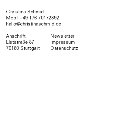
Südtirol
Sylt
Christina Schmid
Vellexon
Mobil +49 176 70172892
Venedig
hallo@christinaschmid.de
Zürich
Offenes Buch
Anschrift
Newsletter
Liststraße 87
Impressum
70180 Stuttgart
Datenschutz