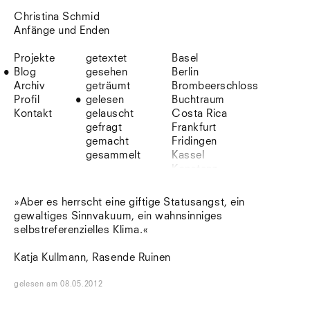
Christina Schmid
Anfänge und Enden
Projekte
getextet
Basel
Blog
gesehen
Berlin
Archiv
geträumt
Brombeerschloss
Profil
gelesen
Buchtraum
Kontakt
gelauscht
Costa Rica
gefragt
Frankfurt
gemacht
Fridingen
gesammelt
Kassel
Konstanz
Korsika
Lefkada
»Aber es herrscht eine giftige Statusangst, ein
Leipzig
gewaltiges Sinnvakuum, ein wahnsinniges
Lio
selbstreferenzielles Klima.«
Lissabon
NYC
Katja Kullmann, Rasende Ruinen
Paris
Sonnenbühl
gelesen
am
08.05.2012
Straßburg
Stuttgart