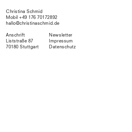
Südtirol
Sylt
Christina Schmid
Vellexon
Mobil +49 176 70172892
Venedig
hallo@christinaschmid.de
Zürich
Offenes Buch
Anschrift
Newsletter
Liststraße 87
Impressum
70180 Stuttgart
Datenschutz