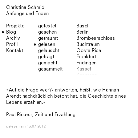
Christina Schmid
Anfänge und Enden
Projekte
getextet
Basel
Blog
gesehen
Berlin
Archiv
geträumt
Brombeerschloss
Profil
gelesen
Buchtraum
Kontakt
gelauscht
Costa Rica
gefragt
Frankfurt
gemacht
Fridingen
gesammelt
Kassel
Konstanz
Korsika
Lefkada
»Auf die Frage ›wer?‹ antworten, heißt, wie Hannah
Leipzig
Arendt nachdrücklich betont hat, die Geschichte eines
Lio
Lebens erzählen.«
Lissabon
NYC
Paul Ricœur, Zeit und Erzählung
Paris
Sonnenbühl
gelesen
am
13.07.2012
Straßburg
Stuttgart