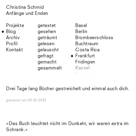
Christina Schmid
Anfänge und Enden
Projekte
getextet
Basel
Blog
gesehen
Berlin
Archiv
geträumt
Brombeerschloss
Profil
gelesen
Buchtraum
Kontakt
gelauscht
Costa Rica
gefragt
Frankfurt
gemacht
Fridingen
gesammelt
Kassel
Konstanz
Korsika
Lefkada
Drei Tage lang Bücher gestreichelt und einmal auch dich.
Leipzig
Lio
getextet
am
05.05.2023
Lissabon
NYC
Paris
Sonnenbühl
»Das Buch leuchtet nicht im Dunkeln, wir waren extra im
Straßburg
Schrank.«
Stuttgart