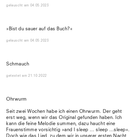
Südtirol
gelauscht
am
04.05.2023
Sylt
Vellexon
Venedig
»Bist du sauer auf das Buch?«
Zürich
Offenes Buch
gelauscht
am
04.05.2023
Schmauch
getextet
am
21.10.2022
Ohrwurm
Seit zwei Wochen habe ich einen Ohrwurm. Der geht
erst weg, wenn wir das Original gefunden haben. Ich
kann die feine Melodie summen, dazu haucht eine
Frauenstimme vorsichtig »and I sleep … sleep …sleep«.
Doch wie das Lied, zu dem wir in unserer ersten Nacht