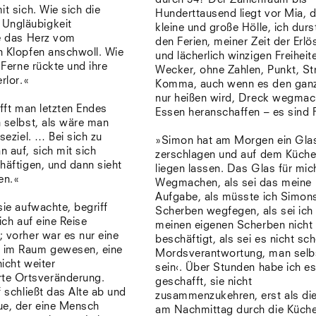
it sich. Wie sich die
Hunderttausend liegt vor Mia, d
Ungläubigkeit
kleine und große Hölle, ich dur
ie das Herz vom
den Ferien, meiner Zeit der Erl
n Klopfen anschwoll. Wie
und lächerlich winzigen Freiheit
 Ferne rückte und ihre
Wecker, ohne Zahlen, Punkt, St
rlor.«
Komma, auch wenn es den gan
nur heißen wird, Dreck wegmac
ifft man letzten Endes
Essen heranschaffen – es sind 
 selbst, als wäre man
seziel. … Bei sich zu
»Simon hat am Morgen ein Gla
 auf, sich mit sich
zerschlagen und auf dem Küche
häftigen, und dann sieht
liegen lassen. Das Glas für mi
en.«
Wegmachen, als sei das meine
Aufgabe, als müsste ich Simon
sie aufwachte, begriff
Scherben wegfegen, als sei ich
ich auf eine Reise
meinen eigenen Scherben nicht
 vorher war es nur eine
beschäftigt, als sei es nicht sc
 im Raum gewesen, eine
Mordsverantwortung, man selb
icht weiter
sein‹. Über Stunden habe ich e
te Ortsveränderung.
geschafft, sie nicht
f schließt das Alte ab und
zusammenzukehren, erst als die
ue, der eine Mensch
am Nachmittag durch die Küch