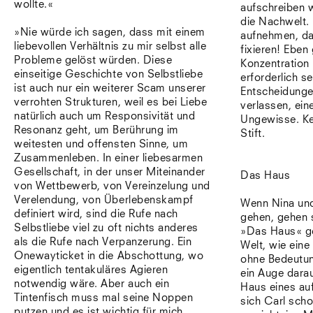
wollte.«
aufschreiben w
die Nachwelt.
»Nie würde ich sagen, dass mit einem
aufnehmen, das
liebevollen Verhältnis zu mir selbst alle
fixieren! Eben
Probleme gelöst würden. Diese
Konzentration
einseitige Geschichte von Selbstliebe
erforderlich se
ist auch nur ein weiterer Scam unserer
Entscheidunge
verrohten Strukturen, weil es bei Liebe
verlassen, ein
natürlich auch um Responsivität und
Ungewisse. Kei
Resonanz geht, um Berührung im
Stift.
weitesten und offensten Sinne, um
Zusammenleben. In einer liebesarmen
Gesellschaft, in der unser Miteinander
Das Haus
von Wettbewerb, von Vereinzelung und
Verelendung, von Überlebenskampf
Wenn Nina und
definiert wird, sind die Rufe nach
gehen, gehen 
Selbstliebe viel zu oft nichts anderes
»Das Haus« ge
als die Rufe nach Verpanzerung. Ein
Welt, wie eine 
Onewayticket in die Abschottung, wo
ohne Bedeutun
eigentlich tentakuläres Agieren
ein Auge dara
notwendig wäre. Aber auch ein
Haus eines auf
Tintenfisch muss mal seine Noppen
sich Carl scho
putzen und es ist wichtig für mich,