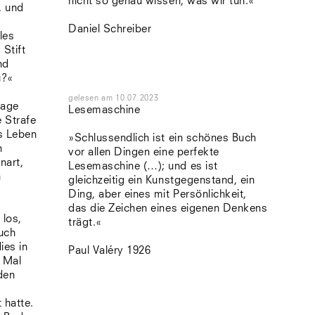
nicht so genau wissen, was wir tun.«
, und
Daniel Schreiber
les
 Stift
nd
u?«
gelesen
am
10.07.2023
rage
Lesemaschine
 Strafe
es Leben
»Schlussendlich ist ein schönes Buch
h
vor allen Dingen eine perfekte
nart,
Lesemaschine (…); und es ist
n
gleichzeitig ein Kunstgegenstand, ein
Ding, aber eines mit Persönlichkeit,
das die Zeichen eines eigenen Denkens
 los,
trägt.«
uch
ies in
Paul Valéry 1926
 Mal
den
 hatte.