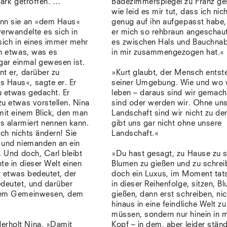
Mark getroffen. …
Badezimmerspiegel zu Franz ge
wie leid es mir tut, dass ich nic
nn sie an »dem Haus«
genug auf ihn aufgepasst habe,
erwandelte es sich in
er mich so rehbraun angeschau
sich in eines immer mehr
es zwischen Hals und Bauchnabe
in etwas, was es
in mir zusammengezogen hat.«
ar einmal gewesen ist.
t er, darüber zu
»Kurt glaubt, der Mensch entst
s Haus«, sagte er. Er
seiner Umgebung. Wie und wo 
u etwas gedacht. Er
leben – daraus sind wir gemach
u etwas vorstellen. Nina
sind oder werden wir. Ohne un
mit einem Blick, den man
Landschaft sind wir nicht zu de
ls alarmiert nennen kann.
gibt uns gar nicht ohne unsere
sich nichts ändern! Sie
Landschaft.«
 und niemanden an ein
. Und doch, Carl bleibt
»Du hast gesagt, zu Hause zu s
te in dieser Welt einen
Blumen zu gießen und zu schrei
r etwas bedeutet, der
doch ein Luxus, im Moment tat
edeutet, und darüber
in dieser Reihenfolge, sitzen, B
dem Gemeinwesen, dem
gießen, dann erst schreiben, nic
hinaus in eine feindliche Welt zu
müssen, sondern nur hinein in 
erholt Nina. »Damit
Kopf – in dem, aber leider stän