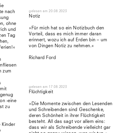
ie
ste nach
gelesen
am
20.08.2023
Notiz
ösung
en, ohne
»Für mich hat so ein Notizbuch den
rich und
Vorteil, dass es mich immer daran
zen Tag
erinnert, wozu ich auf Erden bin – um
hen,
von Dingen Notiz zu nehmen.«
Ferien!«
Richard Ford
s
nfliesen
ch zum
s
gelesen
am
17.08.2023
 mit
Flüchtigkeit
 genug
hon ›eine
»Die Momente zwischen den Lesenden
st zu
und Schreibenden sind Geschenke,
s
deren Schönheit in ihrer Flüchtigkeit
besteht. All das sagt vor allem eins:
 Kinder
dass wir als Schreibende vielleicht gar
e