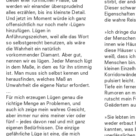
dieser eher förmlichen Phase, da
stirbt, der an
werden wir einander übersprudelnd
Dieser schwa
alles erzählen, bis ins kleinste Detail.
Eigenschaften
Und jetzt im Moment würde ich ganz
die wahre Reis
offensichtlich nur noch mehr ›Lügen‹
hinzufügen. Lügen in
»Ich dringe d
Anführungszeichen, weil alle das Wort
der Menschen 
so selbstgerecht benutzen, als wäre
innen wie Häu
die Wahrheit ein natürlich
diese Häuser 
vorkommender Diamant. Aber gut,
weiß, dass ich
nennen wir es lügen. Jeder Mensch lügt
Menschen bin.
in dem Maße, in dem es für ihn stimmig
kleinen Einzelh
ist. Man muss sich selbst kennen und
Korridorwände 
herausfinden, welches Maß an
pulsiert leich
Unwahrheit die eigene Natur erfordert.
Tiefe ein fern
…
Rumoren an m
Für mich erzeugen Lügen genau die
rutscht mein 
richtige Menge an Problemen, und
Geädertem au
auch ich zeige mein wahres Gesicht,
aber immer nur eins meiner vier oder
»Sie lebten im
fünf – jedes davon real und mit ganz
weder erbaut 
eigenen Bedürfnissen. Die einzige
kannten, was 
gefährliche Lüge ist eine, die mich
unerlässliche