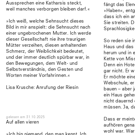
Aussprechen eine Katharsis steckt,
fängt das Elen
weil manches verborgen bleiben darf.«
»Haben«, entge
dass ich ein a
»Ich weiß, welche Sehnsucht dieses
Sie streiten. D
Bild in mir anspielt: die Sehnsucht nach
Sprachlosigke
einer ungebrochenen Mutter. Ich werde
dieser Gesellschaft nie ihre traurigen
So reden sie 
Mütter verzeihen, diesen anhaltenden
Haus und das 
Schmerz, der Weiblichkeit bedeutet,
herum und in 
und der immer deutlich spürbar war, in
Kette von Mis
den Bewegungen, dem Welt- und
Denn ein Hotel
Selbstverständnis, den Gesten und
gar nicht. Er 
Worten meiner Vorfahrinnen.«
Er möchte eine
Webschule, e
Lisa Krusche: Anrufung der Riesin
bauen – aber 
ein Haus gehen
nicht dauernd
müssen. Ja, d
gelesen
am
31.10.2025
Dass er meint
Auf allen vieren
aufhören genau
wohl war. War
»Ich bin niemand, den man kennt. Ich