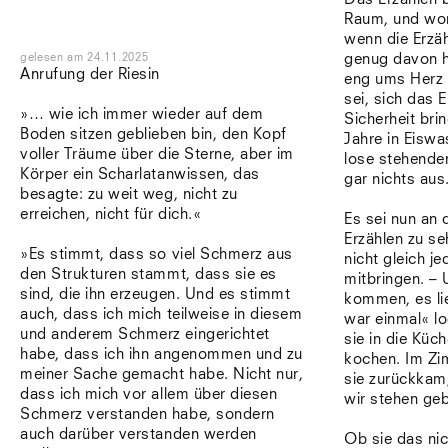
Raum, und wom
wenn die Erzä
gelesen
am
24.11.2025
genug davon h
Anrufung der Riesin
eng ums Herz 
sei, sich das E
»… wie ich immer wieder auf dem
Sicherheit bri
Boden sitzen geblieben bin, den Kopf
Jahre in Eisw
voller Träume über die Sterne, aber im
lose stehende
Körper ein Scharlatanwissen, das
gar nichts aus
besagte: zu weit weg, nicht zu
erreichen, nicht für dich.«
Es sei nun an 
Erzählen zu se
»Es stimmt, dass so viel Schmerz aus
nicht gleich 
den Strukturen stammt, dass sie es
mitbringen. – 
sind, die ihn erzeugen. Und es stimmt
kommen, es li
auch, dass ich mich teilweise in diesem
war einmal« l
und anderem Schmerz eingerichtet
sie in die Küc
habe, dass ich ihn angenommen und zu
kochen. Im Zim
meiner Sache gemacht habe. Nicht nur,
sie zurückkam
dass ich mich vor allem über diesen
wir stehen ge
Schmerz verstanden habe, sondern
auch darüber verstanden werden
Ob sie das nic