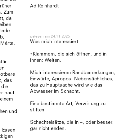
früher
Ad Reinhardt
n. Zum
t, da
eiben
Hände
ib,
gelesen
am
24.11.2025
Was mich interessiert
 Márta,
»Klammern, die sich öffnen, und in
ihnen: Welten.
tür
en
Mich interessieren Randbemerkungen,
lotbare
Einwürfe, Apropos. Nebensächliches,
t, das
das zu Hauptsache wird wie das
 die
Abwasser im Schacht.
er baut
 einem
Eine bestimmte Art, Verwirrung zu
s
stiften.
hen und
Schachtelsätze, die in –, oder besser:
gar nicht enden.
s Essen
ckigen