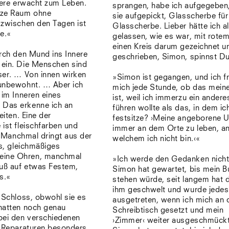
dere erwacht zum Leben.
sprangen, habe ich aufgegeben
rze Raum ohne
sie aufgepickt, Glasscherbe für
 zwischen den Tagen ist
Glasscherbe. Lieber hätte ich al
e.«
gelassen, wie es war, mit rotem
einen Kreis darum gezeichnet u
urch den Mund ins Innere
geschrieben, Simon, spinnst D
ein. Die Menschen sind
ser. … Von innen wirken
»Simon ist gegangen, und ich f
unbewohnt. … Aber ich
mich jede Stunde, ob das meine
 im Inneren eines
ist, weil ich immerzu ein ander
 Das erkenne ich an
führen wollte als das, in dem ic
eiten. Eine der
festsitze? ›Meine angeborene U
ist fleischfarben und
immer an dem Orte zu leben, a
t. Manchmal dringt aus der
welchem ich nicht bin.‹«
es, gleichmäßiges
eine Ohren, manchmal
»Ich werde den Gedanken nicht
Fuß auf etwas Festem,
Simon hat gewartet, bis mein B
s.«
stehen würde, seit langem hat d
ihm geschwelt und wurde jedes
 Schloss, obwohl sie es
ausgetreten, wenn ich mich an 
hatten noch genau
Schreibtisch gesetzt und mein
bei den verschiedenen
›Zimmer‹ weiter ausgeschmückt
n Reparaturen besonders