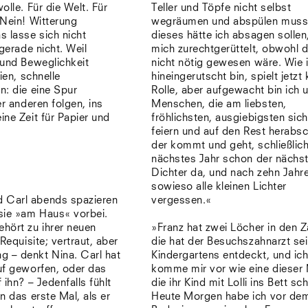
olle. Für die Welt. Für
Teller und Töpfe nicht selbst
 Nein! Witterung
wegräumen und abspülen muss
 lasse sich nicht
dieses hätte ich absagen sollen
 gerade nicht. Weil
mich zurechtgerüttelt, obwohl 
 und Beweglichkeit
nicht nötig gewesen wäre. Wie 
ien, schnelle
hineingerutscht bin, spielt jetzt 
n: die eine Spur
Rolle, aber aufgewacht bin ich 
er anderen folgen, ins
Menschen, die am liebsten,
ne Zeit für Papier und
fröhlichsten, ausgiebigsten sich
feiern und auf den Rest herabs
der kommt und geht, schließlich
nächstes Jahr schon der nächs
Dichter da, und nach zehn Jahr
sowieso alle kleinen Lichter
 Carl abends spazieren
vergessen.«
sie »am Haus« vorbei.
hört zu ihrer neuen
»Franz hat zwei Löcher in den 
Requisite; vertraut, aber
die hat der Besuchszahnarzt se
g – denkt Nina. Carl hat
Kindergartens entdeckt, und ic
uf geworfen, oder das
komme mir vor wie eine dieser 
 ihn? – Jedenfalls fühlt
die ihr Kind mit Lolli ins Bett sc
n das erste Mal, als er
Heute Morgen habe ich vor de