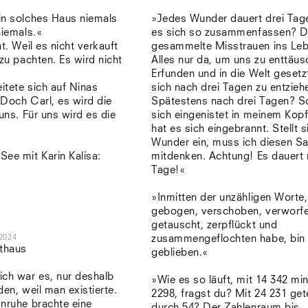
in solches Haus niemals
»Jedes Wunder dauert drei Tag
niemals.«
es sich so zusammenfassen? 
t. Weil es nicht verkauft
gesammelte Misstrauen ins Le
 zu pachten. Es wird nicht
Alles nur da, um uns zu enttäu
«
Erfunden und in die Welt gesetz
eitete sich auf Ninas
sich nach drei Tagen zu entzieh
Doch Carl, es wird die
Spätestens nach drei Tagen? S
 uns. Für uns wird es die
sich eingenistet in meinem Kopf
hat es sich eingebrannt. Stellt s
Wunder ein, muss ich diesen Sa
ee mit Karin Kalisa:
mitdenken. Achtung! Es dauert 
Tage!«
»Inmitten der unzähligen Worte,
gebogen, verschoben, verworfe
getauscht, zerpflückt und
2024
zusammengeflochten habe, bin i
thaus
geblieben.«
ich war es, nur deshalb
»Wie es so läuft, mit 14 342 mi
den, weil man existierte.
2298, fragst du? Mit 24 231 gete
Unruhe brachte eine
durch 54? Der Zahlenraum bis