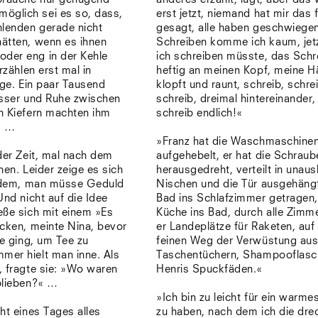
Venedig
öglich sei es so, dass,
erst jetzt, niemand hat mir das 
Zürich
hlenden gerade nicht
gesagt, alle haben geschwiege
Offenes Buch
ätten, wenn es ihnen
Schreiben komme ich kaum, jetz
oder eng in der Kehle
ich schreiben müsste, das Schr
rzählen erst mal in
heftig an meinen Kopf, meine 
nge. Ein paar Tausend
klopft und raunt, schreib, schre
asser und Ruhe zwischen
schreib, dreimal hintereinander,
n Kiefern machten ihm
schreib endlich!«
. …
»Franz hat die Waschmaschinen
der Zeit, mal nach dem
aufgehebelt, er hat die Schraub
hen. Leider zeige es sich
herausgedreht, verteilt in unaus
jedem, man müsse Geduld
Nischen und die Tür ausgehäng
Und nicht auf die Idee
Bad ins Schlafzimmer getragen,
eße sich mit einem »Es
Küche ins Bad, durch alle Zimm
ocken, meinte Nina, bevor
er Landeplätze für Raketen, auf
he ging, um Tee zu
feinen Weg der Verwüstung au
mer hielt man inne. Als
Taschentüchern, Shampooflasc
, fragte sie: »Wo waren
Henris Spuckfäden.«
blieben?« …
»Ich bin zu leicht für ein warme
ht eines Tages alles
zu haben, nach dem ich die dre