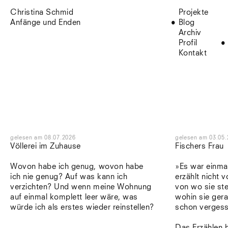
Christina Schmid
Projekte
Anfänge und Enden
Blog
Archiv
Profil
Kontakt
gelesen
am
08.07.2026
gelesen
am
03.05.
Völlerei im Zuhause
Fischers Frau
Wovon habe ich genug, wovon habe
»Es war einmal
ich nie genug? Auf was kann ich
erzählt nicht v
verzichten? Und wenn meine Wohnung
von wo sie st
auf einmal komplett leer wäre, was
wohin sie ger
würde ich als erstes wieder reinstellen?
schon verges
Das Erzählen 