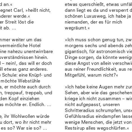
d an.«
etwas querschießt, etwas umfäl
gnet Carl, »heißt nicht,
dann liegt es da und versperrt 
nderer werde.«
schönen Luxusweg, ich habe ja
er Streit löst die
niemanden, der es für mich
it ab. …
wegräumt.«
immer weiter um das
»Ich muss schon genug tun, zw
vermeintliche Hotel
morgens sechs und abends zeh
eine nahezu unentwirrbare
gigantisch, für astronomisch vi
sverständnissen hinein.
Dinge sorgen, da könnte wenig
 – nein!, das will er doch
diese Angst von allein verschw
will etwas ganz anderes.
aus reiner Freundlichkeit, aus r
 Schule: eine Knüpf- und
Mitgefühl, warum nicht?«
r möchte Webstühle
ja, er möchte auch durch
»Ich habe keine Augen mehr z
, treppauf, treppab, und
Sehen, aber wie das geschehen 
 den Kopf einziehen
kriege ich nicht zusammen – wi
as möchte er. Endlich. …
nicht aufgepasst, unseren
Schritteradius schrumpfen, uns
e, ihr Wohlwollen würde
Gefühlsradius eindampfen lass
 dort, wo ihr nicht mehr
wenige Menschen, die jetzt vo
 es so? War sie so? …
Restsirup alles wegschlürfen.«