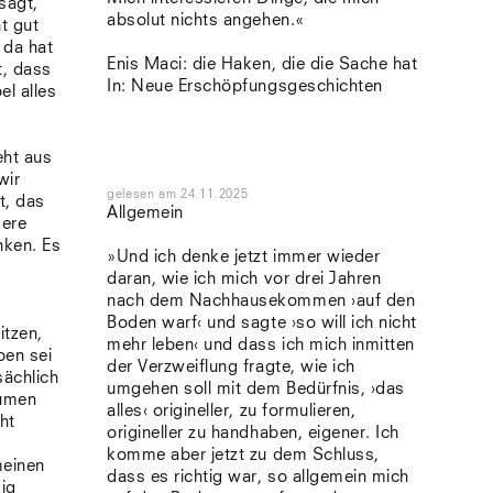
sagt,
absolut nichts angehen.«
ht gut
 da hat
Enis Maci: die Haken, die die Sache hat
t, dass
In: Neue Erschöpfungsgeschichten
l alles
eht aus
wir
gelesen
am
24.11.2025
t, das
Allgemein
sere
nken. Es
»Und ich denke jetzt immer wieder
daran, wie ich mich vor drei Jahren
nach dem Nachhausekommen ›auf den
Boden warf‹ und sagte ›so will ich nicht
itzen,
mehr leben‹ und dass ich mich inmitten
ben sei
der Verzweiflung fragte, wie ich
sächlich
umgehen soll mit dem Bedürfnis, ›das
lumen
alles‹ origineller, zu formulieren,
ht
origineller zu handhaben, eigener. Ich
komme aber jetzt zu dem Schluss,
meinen
dass es richtig war, so allgemein mich
dig