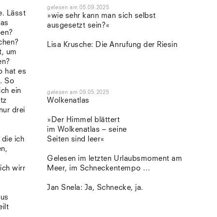
gelesen
am
05.09.2025
e. Lässt
»wie sehr kann man sich selbst
Das
ausgesetzt sein?«
ben?
schen?
Lisa Krusche: Die Anrufung der Riesin
t, um
en?
o hat es
. So
ich ein
gelesen
am
09.05.2025
tz
Wolkenatlas
nur drei
»Der Himmel blättert
im Wolkenatlas – seine
 die ich
Seiten sind leer«
n,
Gelesen im letzten Urlaubsmoment am
ch wirr
Meer, im Schneckentempo …
Jan Snela: Ja, Schnecke, ja.
nus
ilt