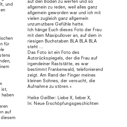
auf den Boden zu werfen und so
lt, und
allgemein zu reden, weil alles ganz
den
allgemein geworden war und ich mit
vielen zugleich ganz allgemein
unzumutbare Gefühle hatte.
Ich hänge Euch dieses Foto der Frau
mit dem Maxipullover an, auf dem in
ischen
riesigen Buchstaben BLA BLA BLA
n für
steht …
ele
Das Foto ist ein Foto des
stens
Autorückspiegels, der die Frau auf
inden,
irgendeiner Raststätte, es war
einem
bestimmt Frankenwald, telefonierend
zeigt. Am Rand der Finger meines
kleinen Sohnes, der versucht, die
um
Aufnahme zu stören.«
ist,
r haben
Heike Geißler: Liebe X, lieber X,
In: Neue Erschöpfungsgeschichten
eren
en auf
n diesem