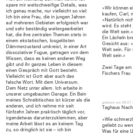
spare mir weitschweifige Details, was
»Wir können e
ich genau mache, nur vielleicht so viel:
kaufen, Carl, 
Ich bin eine Frau, die in jungen Jahren
»Natürlich nich
auf mehreren Gebieten erfolgreich war
wird. Es steht
und sehr beständig weitergearbeitet
die Welt sein.
hat, die ihre zentralen Themen stets in
Ein Lächeln br
einem ekstatischen, losgelösten
Gesicht aus: »
Dämmerzustand umkreist, in einer Art
Welt sein. Für
dissoziativer Fugue, getragen von dem
Welt sein.«
Wissen, dass es keinen anderen Weg
gibt und ihr ganzes Leben in diesem
Zwei Tage am S
einen Gespräch mit Gott besteht.
Fischers Frau
Vielleicht ist Gott aber auch das
falsche Wort. Mit dem Universum.
Dem Netz unter allem. Ich arbeite in
unserer umgebauten Garage. Ein Bein
meines Schreibtisches ist kürzer als die
gelesen
am
08.07.
anderen, und ich nehme mir seit
Taghaus Nach
fünfzehn Jahren praktisch täglich vor,
irgendetwas darunterzuklemmen, aber
»Wie schmerzl
meine Arbeit lässt es an keinem Tag
geliebt zu wer
zu, so dringlich ist sie – ich bin
Was für eine 