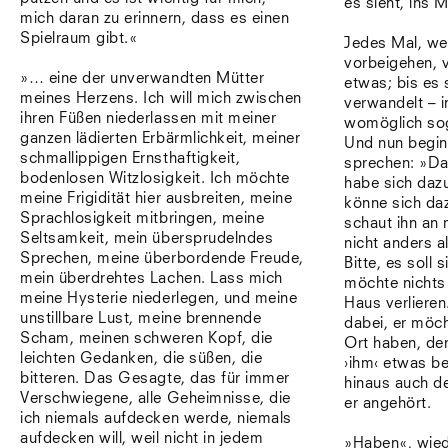
es sieht, ins 
mich daran zu erinnern, dass es einen
Spielraum gibt.«
Jedes Mal, we
vorbeigehen, v
»… eine der unverwandten Mütter
etwas; bis es 
meines Herzens. Ich will mich zwischen
verwandelt – 
ihren Füßen niederlassen mit meiner
womöglich sog
ganzen lädierten Erbärmlichkeit, meiner
Und nun beginn
schmallippigen Ernsthaftigkeit,
sprechen: »Da
bodenlosen Witzlosigkeit. Ich möchte
habe sich daz
meine Frigidität hier ausbreiten, meine
könne sich daz
Sprachlosigkeit mitbringen, meine
schaut ihn an 
Seltsamkeit, mein übersprudelndes
nicht anders a
Sprechen, meine überbordende Freude,
Bitte, es soll 
mein überdrehtes Lachen. Lass mich
möchte nichts
meine Hysterie niederlegen, und meine
Haus verlieren
unstillbare Lust, meine brennende
dabei, er möch
Scham, meinen schweren Kopf, die
Ort haben, de
leichten Gedanken, die süßen, die
›ihm‹ etwas b
bitteren. Das Gesagte, das für immer
hinaus auch 
Verschwiegene, alle Geheimnisse, die
er angehört.
ich niemals aufdecken werde, niemals
aufdecken will, weil nicht in jedem
»Haben«, wied