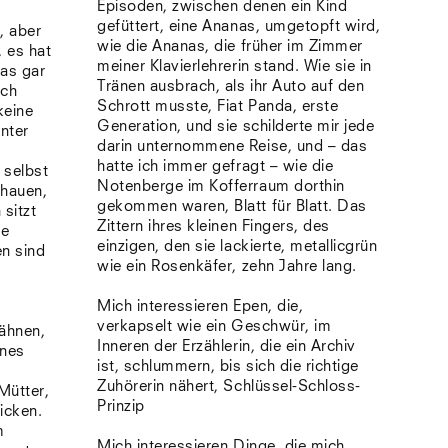
Episoden, zwischen denen ein Kind
gefüttert, eine Ananas, umgetopft wird,
, aber
wie die Ananas, die früher im Zimmer
, es hat
meiner Klavierlehrerin stand. Wie sie in
das gar
Tränen ausbrach, als ihr Auto auf den
ich
Schrott musste, Fiat Panda, erste
keine
Generation, und sie schilderte mir jede
unter
darin unternommene Reise, und – das
hatte ich immer gefragt – wie die
 selbst
Notenberge im Kofferraum dorthin
chauen,
gekommen waren, Blatt für Blatt. Das
 sitzt
Zittern ihres kleinen Fingers, des
te
einzigen, den sie lackierte, metallicgrün
en sind
wie ein Rosenkäfer, zehn Jahre lang.
Mich interessieren Epen, die,
verkapselt wie ein Geschwür, im
Zähnen,
Inneren der Erzählerin, die ein Archiv
ines
ist, schlummern, bis sich die richtige
h
Zuhörerin nähert, Schlüssel-Schloss-
Mütter,
Prinzip
hicken.
m
Mich interessieren Dinge, die mich