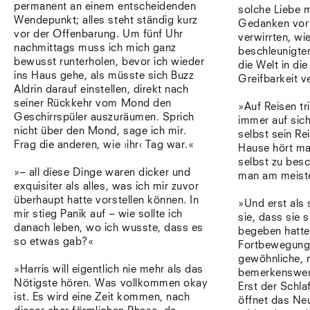
permanent an einem entscheidenden
solche Liebe m
Wendepunkt; alles steht ständig kurz
Gedanken vor 
vor der Offenbarung. Um fünf Uhr
verwirrten, w
nachmittags muss ich mich ganz
beschleunigte
bewusst runterholen, bevor ich wieder
die Welt in die
ins Haus gehe, als müsste sich Buzz
Greifbarkeit ve
Aldrin darauf einstellen, direkt nach
seiner Rückkehr vom Mond den
»Auf Reisen tr
Geschirrspüler auszuräumen. Sprich
immer auf sich
nicht über den Mond, sage ich mir.
selbst sein Rei
Frag die anderen, wie ›ihr‹ Tag war.«
Hause hört man
selbst zu besc
»– all diese Dinge waren dicker und
man am meist
exquisiter als alles, was ich mir zuvor
überhaupt hatte vorstellen können. In
»Und erst als 
mir stieg Panik auf – wie sollte ich
sie, dass sie s
danach leben, wo ich wusste, dass es
begeben hatte;
so etwas gab?«
Fortbewegung
gewöhnliche, n
»Harris will eigentlich nie mehr als das
bemerkenswer
Nötigste hören. Was vollkommen okay
Erst der Schla
ist. Es wird eine Zeit kommen, nach
öffnet das Ne