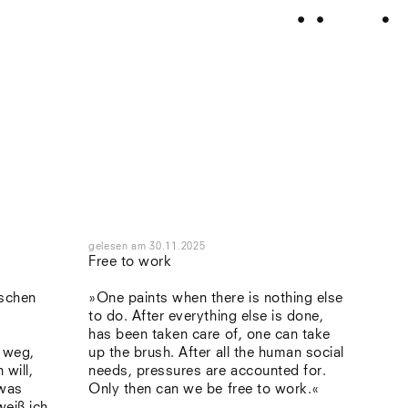
gelesen
am
30.11.2025
Free to work
ischen
»One paints when there is nothing else
to do. After everything else is done,
has been taken care of, one can take
 weg,
up the brush. After all the human social
 will,
needs, pressures are accounted for.
twas
Only then can we be free to work.«
weiß ich