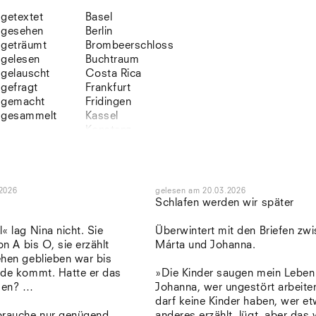
getextet
Basel
gesehen
Berlin
geträumt
Brombeerschloss
gelesen
Buchtraum
gelauscht
Costa Rica
gefragt
Frankfurt
gemacht
Fridingen
gesammelt
Kassel
Konstanz
Korsika
Lefkada
Leipzig
Lio
2026
gelesen
am
20.03.2026
Lissabon
Schlafen werden wir später
NYC
Paris
« lag Nina nicht. Sie
Überwintert mit den Briefen zw
Sonnenbühl
on A bis O, sie erzählt
Márta und Johanna.
Straßburg
ehen geblieben war bis
Stuttgart
ade kommt. Hatte er das
»Die Kinder saugen mein Leben
Südtirol
sen? …
Johanna, wer ungestört arbeiten
Sylt
darf keine Kinder haben, wer e
Vellexon
brauche nur genügend
anderes erzählt, lügt, aber das 