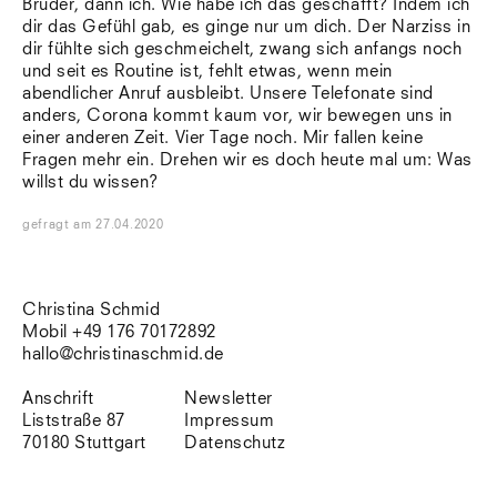
Bruder, dann ich. Wie habe ich das geschafft? Indem ich
Südtirol
dir das Gefühl gab, es ginge nur um dich. Der Narziss in
Sylt
dir fühlte sich geschmeichelt, zwang sich anfangs noch
Vellexon
und seit es Routine ist, fehlt etwas, wenn mein
Venedig
abendlicher Anruf ausbleibt. Unsere Telefonate sind
Zürich
anders, Corona kommt kaum vor, wir bewegen uns in
Offenes Buch
einer anderen Zeit. Vier Tage noch. Mir fallen keine
Fragen mehr ein. Drehen wir es doch heute mal um: Was
willst du wissen?
gefragt
am
27.04.2020
Christina Schmid
Mobil +49 176 70172892
hallo@christinaschmid.de
Anschrift
Newsletter
Liststraße 87
Impressum
70180 Stuttgart
Datenschutz