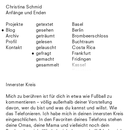
Christina Schmid
Anfänge und Enden
Projekte
getextet
Basel
Blog
gesehen
Berlin
Archiv
geträumt
Brombeerschloss
Profil
gelesen
Buchtraum
Kontakt
gelauscht
Costa Rica
gefragt
Frankfurt
gemacht
Fridingen
gesammelt
Kassel
Konstanz
Korsika
Lefkada
Innerster Kreis
Leipzig
Lio
Mich zu berühren ist für dich in etwa wie Fußball zu
Lissabon
kommentieren – völlig außerhalb deiner Vorstellung
NYC
davon, wer du bist und was du kannst und willst. Wie
Paris
das Telefonieren. Ich habe mich in deinen innersten Kreis
Sonnenbühl
eingeschlichen. In den Favoriten deines Telefons stehen
Straßburg
deine Omas, deine Mama und vielleicht noch dein
Stuttgart