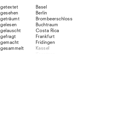
getextet
Basel
gesehen
Berlin
geträumt
Brombeerschloss
gelesen
Buchtraum
gelauscht
Costa Rica
gefragt
Frankfurt
gemacht
Fridingen
gesammelt
Kassel
Konstanz
Korsika
Lefkada
Leipzig
Lio
Lissabon
NYC
Paris
Sonnenbühl
Straßburg
Stuttgart
Südtirol
Sylt
Vellexon