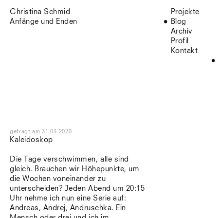
Christina Schmid
Projekte
Anfänge und Enden
Blog
Archiv
Profil
Kontakt
gefragt
am
31.03.2020
Kaleidoskop
Die Tage verschwimmen, alle sind
gleich. Brauchen wir Höhepunkte, um
die Wochen voneinander zu
unterscheiden? Jeden Abend um 20:15
Uhr nehme ich nun eine Serie auf:
Andreas, Andrej, Andruschka. Ein
Mensch oder drei und ich im