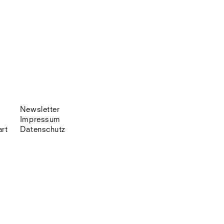
Venedig
Zürich
Offenes Buch
Newsletter
Impressum
art
Datenschutz