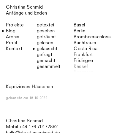
Christina Schmid
Anfänge und Enden
Projekte
getextet
Basel
Blog
gesehen
Berlin
Archiv
geträumt
Brombeerschloss
Profil
gelesen
Buchtraum
Kontakt
gelauscht
Costa Rica
gefragt
Frankfurt
gemacht
Fridingen
gesammelt
Kassel
Konstanz
Korsika
Lefkada
Kapriziöses Häuschen
Leipzig
Lio
gelauscht
am
18.10.2022
Lissabon
NYC
Paris
Sonnenbühl
Christina Schmid
Straßburg
Mobil +49 176 70172892
Stuttgart
hallo@christinaschmid.de