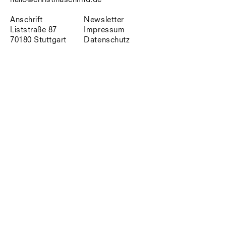
Südtirol
Sylt
Anschrift
Newsletter
Vellexon
Liststraße 87
Impressum
Venedig
70180 Stuttgart
Datenschutz
Zürich
Offenes Buch