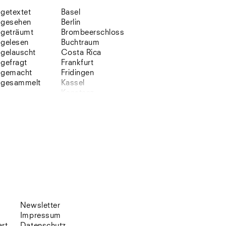
getextet
Basel
gesehen
Berlin
geträumt
Brombeerschloss
gelesen
Buchtraum
gelauscht
Costa Rica
gefragt
Frankfurt
gemacht
Fridingen
gesammelt
Kassel
Konstanz
Korsika
Lefkada
Leipzig
Lio
Lissabon
NYC
Paris
Sonnenbühl
Straßburg
Stuttgart
Südtirol
Newsletter
Sylt
Impressum
Vellexon
art
Datenschutz