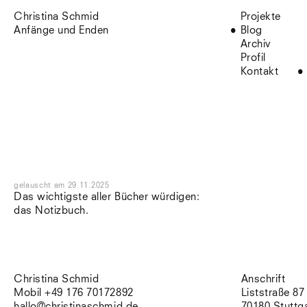
Christina Schmid
Projekte
Anfänge und Enden
Blog
Archiv
Profil
Kontakt
gelauscht
am
29.11.2025
Das wichtigste aller Bücher würdigen:
das Notizbuch.
Christina Schmid
Anschrift
Mobil +49 176 70172892
Liststraße 87
hallo@christinaschmid.de
70180 Stuttg