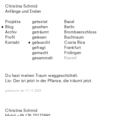
Christina Schmid
Anfänge und Enden
Projekte
getextet
Basel
Blog
gesehen
Berlin
Archiv
geträumt
Brombeerschloss
Profil
gelesen
Buchtraum
Kontakt
gelauscht
Costa Rica
gefragt
Frankfurt
gemacht
Fridingen
gesammelt
Kassel
Konstanz
Korsika
Lefkada
Du hast meinen Traum weggeschüttelt.
Leipzig
Lio: Der ist jetzt in der Pflanze, die träumt jetzt.
Lio
Lissabon
gelauscht
am
17.11.2025
NYC
Paris
Sonnenbühl
Straßburg
Christina Schmid
Stuttgart
Mobil +49 176 70172892