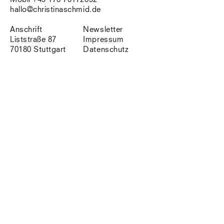
Südtirol
hallo@christinaschmid.de
Sylt
Vellexon
Anschrift
Newsletter
Venedig
Liststraße 87
Impressum
Zürich
70180 Stuttgart
Datenschutz
Offenes Buch