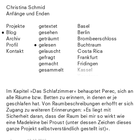
Christina Schmid
Anfänge und Enden
Projekte
getextet
Basel
Blog
gesehen
Berlin
Archiv
geträumt
Brombeerschloss
Profil
gelesen
Buchtraum
Kontakt
gelauscht
Costa Rica
gefragt
Frankfurt
gemacht
Fridingen
gesammelt
Kassel
Konstanz
Korsika
Lefkada
Im Kapitel »Das Schlafzimmer« behauptet Perec, sich an
Leipzig
alle Räume bzw. Betten zu erinnern, in denen er je
Lio
geschlafen hat. Von Raumbeschreibungen erhofft er sich
Lissabon
Zugang zu weiteren Erinnerungen: »Es liegt mit
NYC
Sicherheit daran, dass der Raum bei mir so wirkt wie
Paris
eine Madeleine bei Proust (unter dessen Zeichen dieses
Sonnenbühl
ganze Projekt selbstverständlich gestellt ist)«.
Straßburg
Stuttgart