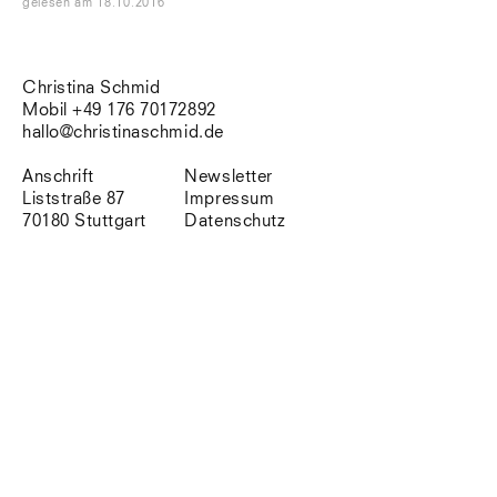
gelesen
am
18.10.2016
Südtirol
Sylt
Vellexon
Venedig
Christina Schmid
Zürich
Mobil +49 176 70172892
Offenes Buch
hallo@christinaschmid.de
Anschrift
Newsletter
Liststraße 87
Impressum
70180 Stuttgart
Datenschutz