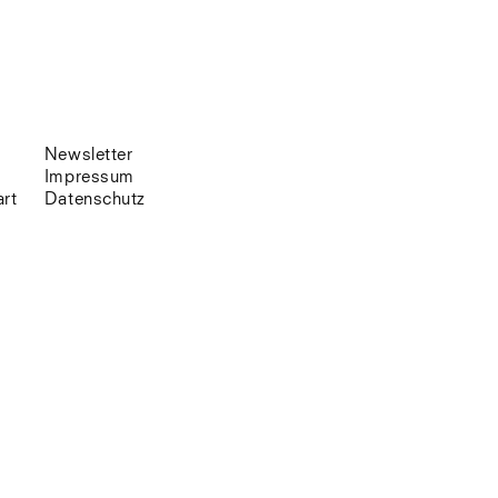
Venedig
Zürich
Offenes Buch
Newsletter
Impressum
art
Datenschutz