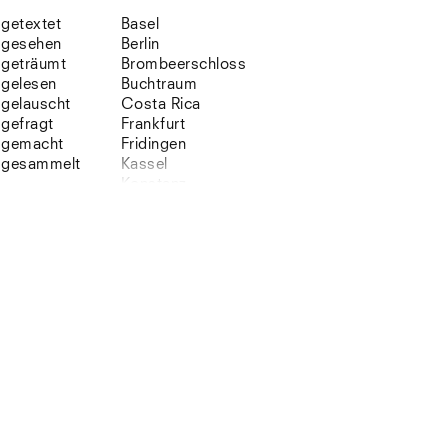
getextet
Basel
gesehen
Berlin
geträumt
Brombeerschloss
gelesen
Buchtraum
gelauscht
Costa Rica
gefragt
Frankfurt
gemacht
Fridingen
gesammelt
Kassel
Konstanz
Korsika
Lefkada
Leipzig
Lio
Lissabon
NYC
Paris
Sonnenbühl
Straßburg
Stuttgart
Südtirol
Sylt
Vellexon