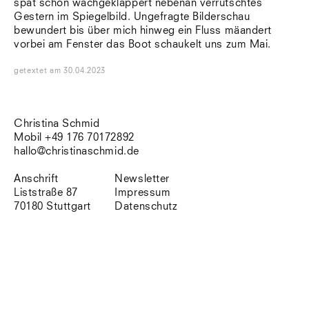
spät schon wachgeklappert nebenan verrutschtes
Südtirol
Gestern im Spiegelbild. Ungefragte Bilderschau
Sylt
bewundert bis über mich hinweg ein Fluss mäandert
Vellexon
vorbei am Fenster das Boot schaukelt uns zum Mai.
Venedig
Zürich
getextet
am
30.04.2023
Offenes Buch
Christina Schmid
Mobil +49 176 70172892
hallo@christinaschmid.de
Anschrift
Newsletter
Liststraße 87
Impressum
70180 Stuttgart
Datenschutz