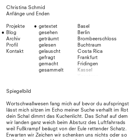
Christina Schmid
Anfänge und Enden
Projekte
getextet
Basel
Blog
gesehen
Berlin
Archiv
geträumt
Brombeerschloss
Profil
gelesen
Buchtraum
Kontakt
gelauscht
Costa Rica
gefragt
Frankfurt
gemacht
Fridingen
gesammelt
Kassel
Konstanz
Korsika
Lefkada
Spiegelbild
Leipzig
Lio
Wortschwallwesen fang mich auf bevor du aufspringst
Lissabon
lässt mich sitzen im Echo meiner Suche verhallt im Rot
NYC
dein Schal dimmt das Kuchenlicht. Das Schaf auf dem
Paris
wir landen ganz weich beim Absturz des Luftfahrrads
Sonnenbühl
weil Fußkrampf beäugt von der Eule rettender Schatz.
Straßburg
Erwarten wir Zeichen wir schenken uns nichts oder so
Stuttgart