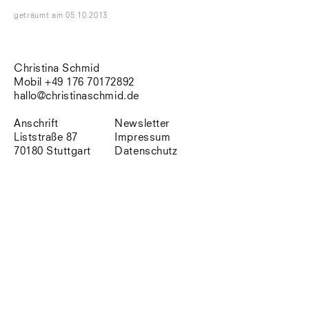
Südtirol
geträumt
am
05.10.2013
Sylt
Vellexon
Venedig
Zürich
Christina Schmid
Offenes Buch
Mobil +49 176 70172892
hallo@christinaschmid.de
Anschrift
Newsletter
Liststraße 87
Impressum
70180 Stuttgart
Datenschutz