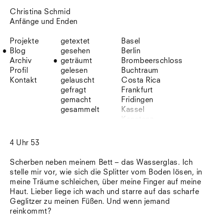
Christina Schmid
Anfänge und Enden
Projekte
getextet
Basel
Blog
gesehen
Berlin
Archiv
geträumt
Brombeerschloss
Profil
gelesen
Buchtraum
Kontakt
gelauscht
Costa Rica
gefragt
Frankfurt
gemacht
Fridingen
gesammelt
Kassel
Konstanz
Korsika
Lefkada
4 Uhr 53
Leipzig
Lio
Scherben neben meinem Bett – das Wasserglas. Ich
Lissabon
stelle mir vor, wie sich die Splitter vom Boden lösen, in
NYC
meine Träume schleichen, über meine Finger auf meine
Paris
Haut. Lieber liege ich wach und starre auf das scharfe
Sonnenbühl
Geglitzer zu meinen Füßen. Und wenn jemand
Straßburg
reinkommt?
Stuttgart