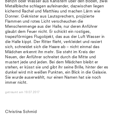
Benzin oder Wasser aus Kanistern über den Boden, zwei
Südtirol
Metallbleche schlagen aufeinander, dazwischen liegen
Sylt
kichernd Rachel und Matthieu und machen Lärm wie
Vellexon
Donner. Geknister aus Lautsprechern, projizierte
Venedig
Flammen und rotes Licht verscheuchen die
Zürich
Menschenmenge aus der Halle, nur deren Anführer
Offenes Buch
glaubt dem Feuer nicht. Er schickt ein rostiges,
trapezförmiges Flugobjekt, das aus der Luft Wasser in
die Halle kippt. Der Ritter flieht, verkleidet und rasiert
sich, schneidet sich die Haare ab – nicht einmal das
Mädchen erkennt ihn mehr. Sie steht im Kreis der
Neuen, der Anführer schreitet durch die Mitte und
mustert jede und jeden. Bei dem Mädchen bleibt er
stehen, er küsst sie und gibt ihr seine Brille, hinter der es
dunkel wird mit weißen Punkten, ein Blick in die Galaxie.
Sie wurde auserwählt, nur einen Namen hat sie noch
immer nicht.
geträumt
am
19.07.2017
Christina Schmid