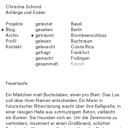
Christina Schmid
Anfänge und Enden
Projekte
getextet
Basel
Blog
gesehen
Berlin
Archiv
geträumt
Brombeerschloss
Profil
gelesen
Buchtraum
Kontakt
gelauscht
Costa Rica
gefragt
Frankfurt
gemacht
Fridingen
gesammelt
Kassel
Konstanz
Korsika
Lefkada
Feuertaufe
Leipzig
Lio
Ein Mädchen malt Buchstaben, einen pro Blatt. Das Los
Lissabon
soll über ihren Namen entscheiden. Ein Mann in
NYC
futuristischer Ritterrüstung wacht über ihre Kalligrafie, in
Paris
einer riesigen Halle aus schmutzigem Beton, vielleicht
Sonnenbühl
ein Bunker. Sie freunden sich an. Um die Zeremonie zu
Straßburg
verhindern, inszeniert er einen Großbrand, schüttet
Stuttgart