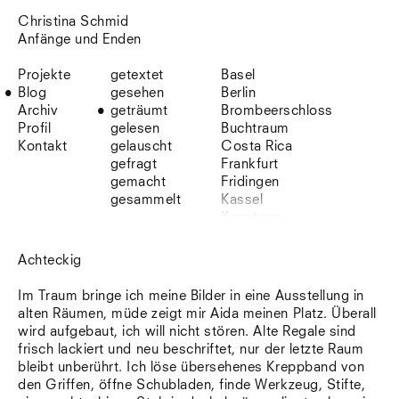
Christina Schmid
Anfänge und Enden
Projekte
getextet
Basel
Blog
gesehen
Berlin
Archiv
geträumt
Brombeerschloss
Profil
gelesen
Buchtraum
Kontakt
gelauscht
Costa Rica
gefragt
Frankfurt
gemacht
Fridingen
gesammelt
Kassel
Konstanz
Korsika
Lefkada
Achteckig
Leipzig
Lio
Im Traum bringe ich meine Bilder in eine Ausstellung in
Lissabon
alten Räumen, müde zeigt mir Aida meinen Platz. Überall
NYC
wird aufgebaut, ich will nicht stören. Alte Regale sind
Paris
frisch lackiert und neu beschriftet, nur der letzte Raum
Sonnenbühl
bleibt unberührt. Ich löse übersehenes Kreppband von
Straßburg
den Griffen, öffne Schubladen, finde Werkzeug, Stifte,
Stuttgart