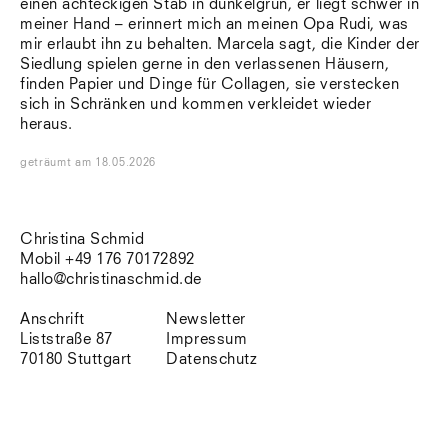
einen achteckigen Stab in dunkelgrün, er liegt schwer in
Südtirol
meiner Hand – erinnert mich an meinen Opa Rudi, was
Sylt
mir erlaubt ihn zu behalten. Marcela sagt, die Kinder der
Vellexon
Siedlung spielen gerne in den verlassenen Häusern,
Venedig
finden Papier und Dinge für Collagen, sie verstecken
Zürich
sich in Schränken und kommen verkleidet wieder
Offenes Buch
heraus.
geträumt
am
18.05.2026
Christina Schmid
Mobil +49 176 70172892
hallo@christinaschmid.de
Anschrift
Newsletter
Liststraße 87
Impressum
70180 Stuttgart
Datenschutz