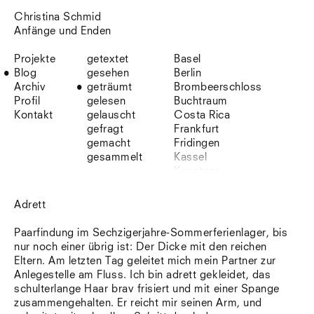
Christina Schmid
Anfänge und Enden
Projekte
getextet
Basel
Blog
gesehen
Berlin
Archiv
geträumt
Brombeerschloss
Profil
gelesen
Buchtraum
Kontakt
gelauscht
Costa Rica
gefragt
Frankfurt
gemacht
Fridingen
gesammelt
Kassel
Konstanz
Korsika
Lefkada
Adrett
Leipzig
Lio
Paarfindung im Sechzigerjahre-Sommerferienlager, bis
Lissabon
nur noch einer übrig ist: Der Dicke mit den reichen
NYC
Eltern. Am letzten Tag geleitet mich mein Partner zur
Paris
Anlegestelle am Fluss. Ich bin adrett gekleidet, das
Sonnenbühl
schulterlange Haar brav frisiert und mit einer Spange
Straßburg
zusammengehalten. Er reicht mir seinen Arm, und
Stuttgart