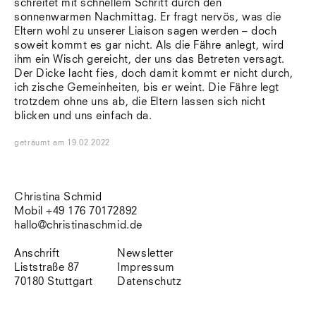
schreitet mit schnellem Schritt durch den
Südtirol
sonnenwarmen Nachmittag. Er fragt nervös, was die
Sylt
Eltern wohl zu unserer Liaison sagen werden – doch
Vellexon
soweit kommt es gar nicht. Als die Fähre anlegt, wird
Venedig
ihm ein Wisch gereicht, der uns das Betreten versagt.
Zürich
Der Dicke lacht fies, doch damit kommt er nicht durch,
Offenes Buch
ich zische Gemeinheiten, bis er weint. Die Fähre legt
trotzdem ohne uns ab, die Eltern lassen sich nicht
blicken und uns einfach da.
geträumt
am
19.02.2022
Christina Schmid
Mobil +49 176 70172892
hallo@christinaschmid.de
Anschrift
Newsletter
Liststraße 87
Impressum
70180 Stuttgart
Datenschutz