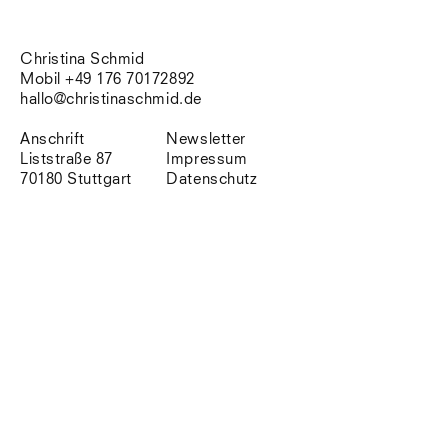
Südtirol
Sylt
Vellexon
Christina Schmid
Venedig
Mobil +49 176 70172892
Zürich
hallo@christinaschmid.de
Offenes Buch
Anschrift
Newsletter
Liststraße 87
Impressum
70180 Stuttgart
Datenschutz