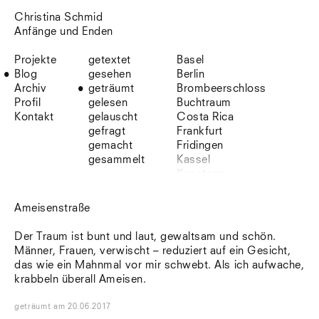
Christina Schmid
Anfänge und Enden
Projekte
getextet
Basel
Blog
gesehen
Berlin
Archiv
geträumt
Brombeerschloss
Profil
gelesen
Buchtraum
Kontakt
gelauscht
Costa Rica
gefragt
Frankfurt
gemacht
Fridingen
gesammelt
Kassel
Konstanz
Korsika
Lefkada
Ameisenstraße
Leipzig
Lio
Der Traum ist bunt und laut, gewaltsam und schön.
Lissabon
Männer, Frauen, verwischt – reduziert auf ein Gesicht,
NYC
das wie ein Mahnmal vor mir schwebt. Als ich aufwache,
Paris
krabbeln überall Ameisen.
Sonnenbühl
Straßburg
geträumt
am
20.06.2017
Stuttgart