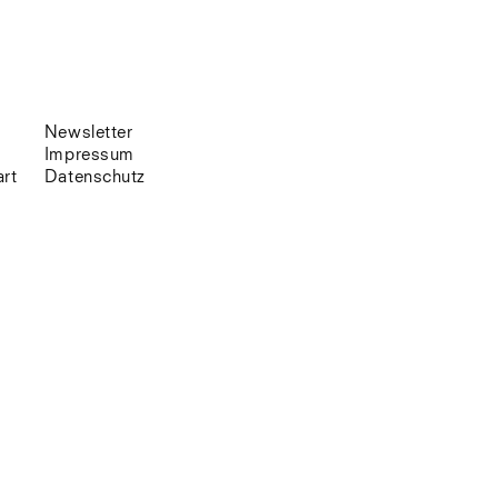
Venedig
Zürich
Offenes Buch
Newsletter
Impressum
art
Datenschutz