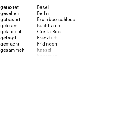
getextet
Basel
gesehen
Berlin
geträumt
Brombeerschloss
gelesen
Buchtraum
gelauscht
Costa Rica
gefragt
Frankfurt
gemacht
Fridingen
gesammelt
Kassel
Konstanz
Korsika
Lefkada
Leipzig
Lio
Lissabon
NYC
Paris
Sonnenbühl
Straßburg
Stuttgart
Südtirol
Sylt
Vellexon