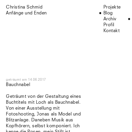
Christina Schmid
Projekte
Anfänge und Enden
Blog
Archiv
Profil
Kontakt
geträumt
am
14.06.2017
Bauchnabel
Geträumt von der Gestaltung eines
Buchtitels mit Loch als Bauchnabel.
Von einer Ausstellung mit
Fotoshooting, Jonas als Model und
Blitzanlage. Daneben Musik aus
Kopfhörern, selbst komponiert. Ich
kenne die Posen, mein Stift ist