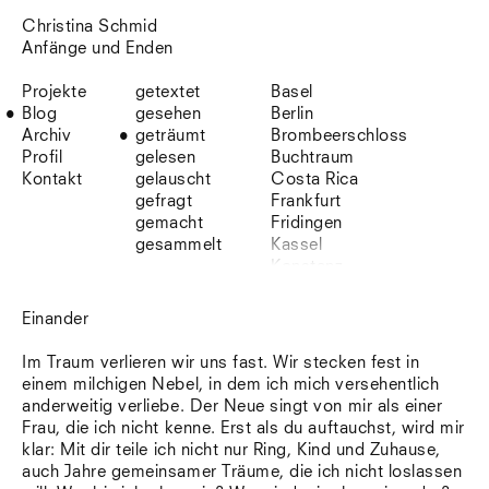
Christina Schmid
Anfänge und Enden
Projekte
getextet
Basel
Blog
gesehen
Berlin
Archiv
geträumt
Brombeerschloss
Profil
gelesen
Buchtraum
Kontakt
gelauscht
Costa Rica
gefragt
Frankfurt
gemacht
Fridingen
gesammelt
Kassel
Konstanz
Korsika
Lefkada
Einander
Leipzig
Lio
Im Traum verlieren wir uns fast. Wir stecken fest in
Lissabon
einem milchigen Nebel, in dem ich mich versehentlich
NYC
anderweitig verliebe. Der Neue singt von mir als einer
Paris
Frau, die ich nicht kenne. Erst als du auftauchst, wird mir
Sonnenbühl
klar: Mit dir teile ich nicht nur Ring, Kind und Zuhause,
Straßburg
auch Jahre gemeinsamer Träume, die ich nicht loslassen
Stuttgart