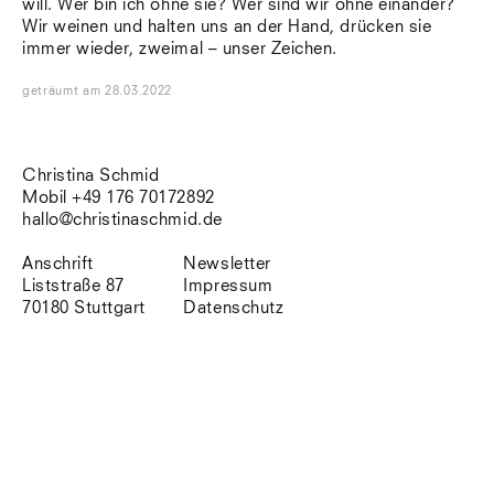
will. Wer bin ich ohne sie? Wer sind wir ohne einander?
Südtirol
Wir weinen und halten uns an der Hand, drücken sie
Sylt
immer wieder, zweimal – unser Zeichen.
Vellexon
Venedig
geträumt
am
28.03.2022
Zürich
Offenes Buch
Christina Schmid
Mobil +49 176 70172892
hallo@christinaschmid.de
Anschrift
Newsletter
Liststraße 87
Impressum
70180 Stuttgart
Datenschutz