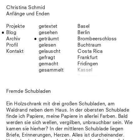
Christina Schmid
Anfänge und Enden
Projekte
getextet
Basel
Blog
gesehen
Berlin
Archiv
geträumt
Brombeerschloss
Profil
gelesen
Buchtraum
Kontakt
gelauscht
Costa Rica
gefragt
Frankfurt
gemacht
Fridingen
gesammelt
Kassel
Konstanz
Korsika
Lefkada
Fremde Schubladen
Leipzig
Lio
Ein Holzschrank mit drei großen Schubladen, am
Lissabon
Waldrand neben dem Haus. In der obersten Schublade
NYC
finde ich Papiere, meine Papiere in allerlei Farben. Bald
Paris
werden sie sich wellen, vergilben, unbrauchbar sein. Wie
Sonnenbühl
kamen sie hierher? In der mittleren Schublade liegen
Straßburg
Briefe, Erinnerungen, Herzen. Alles ist durcheinander.
Stuttgart