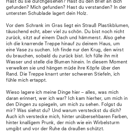
Hast du sie durchgesehen? Hast du den Brief an dich
Südtirol
gefunden? Mich gefunden? Hast du verstanden? In der
Sylt
untersten Schublade lagert dein Holz.
Vellexon
Venedig
Vor dem Schrank im Gras liegt ein Strauß Plastikblumen,
Zürich
täuschend echt, aber viel zu schön. Du bist noch nicht
Offenes Buch
zurück, sitzt auf einem Dach und hämmerst. Also gehe
ich die knarrende Treppe hinauf zu deinem Haus, um
eine Vase zu suchen. Ich finde nur den Krug, den wirst
du brauchen, sobald du zurück bist. Ich fülle ihn mit
Wasser und stelle die Blumen hinein. In diesem Moment
verwelken sie und hängen müde ihre Köpfe über den
Rand. Die Treppe knarrt unter schweren Stiefeln, ich
fühle mich ertappt.
Wieso lagere ich meine Dinge hier – alles, was mich
daran erinnert, wer ich war? Ich kam hierher, um mich in
den Dingen zu spiegeln, um mich zu sehen. Folgst du
mir? Was siehst du? Und warum versteckst du dich?
Auch ich verstecke mich, hinter unübersehbaren Farben,
hinter knalligem Prunk, der mich wie ein Wirbelsturm
umgibt und vor der Ruhe da draußen schützt.