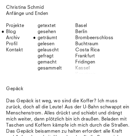
Christina Schmid
Anfänge und Enden
Projekte
getextet
Basel
Blog
gesehen
Berlin
Archiv
geträumt
Brombeerschloss
Profil
gelesen
Buchtraum
Kontakt
gelauscht
Costa Rica
gefragt
Frankfurt
gemacht
Fridingen
gesammelt
Kassel
Konstanz
Korsika
Lefkada
Gepäck
Leipzig
Lio
Das Gepäck ist weg, wo sind die Koffer? Ich muss
Lissabon
zurück, doch all die Leute! Aus der U-Bahn schwappt ein
NYC
Menschenstrom. Alles drückt und schiebt und drängt
Paris
mich weiter, dann plötzlich bin ich draußen. Beladen mit
Sonnenbühl
Taschen und Koffern kämpfe ich mich durch die Straßen.
Straßburg
Das Gepäck beisammen zu halten erfordert alle Kraft
Stuttgart