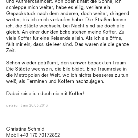
und Aufmerksamkeit. Von oben knallt die Sonne, ich
Südtirol
schleppe mich weiter, habe es eilig, verliere ein
Sylt
Gepäckstück nach dem anderen, doch weiter, dringend
Vellexon
weiter, bis ich mich verlaufen habe. Die Straßen kenne
Venedig
ich, die Städte wechseln, bei Nacht sind sie doch alle
Zürich
gleich. An einer dunklen Ecke stehen meine Koffer. Zu
Offenes Buch
viele Koffer für eine Reisende allein. Als ich sie öffne,
fällt mir ein, dass sie leer sind. Das waren sie die ganze
Zeit.
Schon wieder geträumt, den schwer bepackten Traum.
Die Städte wechseln, die Eile bleibt. Eine Traumreise in
die Metropolen der Welt, wo ich nichts besseres zu tun
weiß, als Terminen und Koffern nachzujagen.
Dabei reise ich doch nie mit Koffer!
geträumt
am
26.03.2013
Christina Schmid
Mobil +49 176 70172892