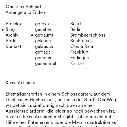
Christina Schmid
Anfänge und Enden
Projekte
getextet
Basel
Blog
gesehen
Berlin
Archiv
geträumt
Brombeerschloss
Profil
gelesen
Buchtraum
Kontakt
gelauscht
Costa Rica
gefragt
Frankfurt
gemacht
Fridingen
gesammelt
Kassel
Konstanz
Korsika
Lefkada
Keine Aussicht
Leipzig
Lio
Ehemaligentreffen in einem Schlossgarten, auf dem
Lissabon
Dach eines Hochhauses, mitten in der Stadt. Der Weg
NYC
windet sich spiralförmig nach oben zu einer
Paris
Aussichtsplattform, die leider so hoch bewachsen ist,
Sonnenbühl
dass es keine Aussicht mehr gibt. Tobi versucht mit
Straßburg
Hilfe eines Enterhakens über die Metallkonstruktion auf
Stuttgart