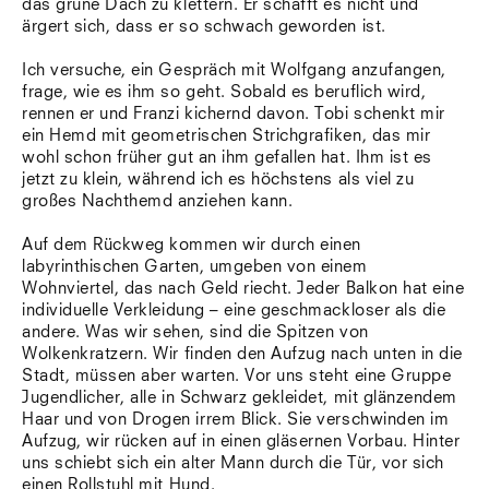
das grüne Dach zu klettern. Er schafft es nicht und
Südtirol
ärgert sich, dass er so schwach geworden ist.
Sylt
Vellexon
Ich versuche, ein Gespräch mit Wolfgang anzufangen,
Venedig
frage, wie es ihm so geht. Sobald es beruflich wird,
Zürich
rennen er und Franzi kichernd davon. Tobi schenkt mir
Offenes Buch
ein Hemd mit geometrischen Strichgrafiken, das mir
wohl schon früher gut an ihm gefallen hat. Ihm ist es
jetzt zu klein, während ich es höchstens als viel zu
großes Nachthemd anziehen kann.
Auf dem Rückweg kommen wir durch einen
labyrinthischen Garten, umgeben von einem
Wohnviertel, das nach Geld riecht. Jeder Balkon hat eine
individuelle Verkleidung – eine geschmackloser als die
andere. Was wir sehen, sind die Spitzen von
Wolkenkratzern. Wir finden den Aufzug nach unten in die
Stadt, müssen aber warten. Vor uns steht eine Gruppe
Jugendlicher, alle in Schwarz gekleidet, mit glänzendem
Haar und von Drogen irrem Blick. Sie verschwinden im
Aufzug, wir rücken auf in einen gläsernen Vorbau. Hinter
uns schiebt sich ein alter Mann durch die Tür, vor sich
einen Rollstuhl mit Hund.