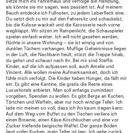
setze mich ins Fahrerhaus und verfolge die Handlung,
Südtirol
als könnte sie mir sagen, was passiert ist. Auf meinem
Sylt
Bauch entdecke ich Fußnoten, zu jedem Leberfleck eine.
Vellexon
Du setzt dich zu mir auf den Fahrersitz und schaukelst,
Venedig
bis die Kulisse wackelt und die Karosserie nach vorne
Zürich
wegklappt. Wir sitzen im Rampenlicht, die Schauspieler
Offenes Buch
spielen einfach weiter. Ich will nicht gesehen werden,
flüchte in unsere Wohnung – sie ist winzig und von
dunklen Tüchern verhangen. Muffige Geheimnisse liegen
in der Luft, die Nachbarin heult, stürzt die Treppe hinab,
du gehst und schaust nach ihr. Bei mir sind Steffis
Kinder, auf die ich aufpassen soll, auch Amelie und
Vincent. Alle wollen meine Aufmerksamkeit, doch ich
fühle mich verfolgt. Die Kinder haben Hunger, da fällt mir
ein: Es gibt eine Kantine, die gratis die Reste eines
Luxushotels anbietet. Man soll anfangs zumindest
vorgeben, Spenden zu wollen. Es gibt Berge an Kuchen,
Törtchen und Waffeln, aber nur noch winzige Teller. Ich
lade mir meinen so voll, dass ich ihn kaum tragen kann.
Auf dem Weg vom Buffet zu den Tischen verliere ich
einen Brownie, einen Käse-Kirschkuchen und eine vor
Zucker triefende belgische Waffel. Der ganze Boden
liegt voller Kuchen, mein Teller ist leer. Ich gehe zurück