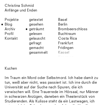
Christina Schmid
Anfänge und Enden
Projekte
getextet
Basel
Blog
gesehen
Berlin
Archiv
geträumt
Brombeerschloss
Profil
gelesen
Buchtraum
Kontakt
gelauscht
Costa Rica
gefragt
Frankfurt
gemacht
Fridingen
gesammelt
Kassel
Konstanz
Korsika
Lefkada
Kuchen
Leipzig
Lio
Im Traum ein Mord oder Selbstmord. Ich habe damit zu
Lissabon
tun, weiß aber nicht, was passiert ist. Ich irre durch die
NYC
Universität auf der Suche nach Spuren, die ich
Paris
verwischen will. Eine Trauerrede im Hörsaal, nur Männer
Sonnenbühl
in schwarzen Anzügen, daneben ein Theaterstück von
Straßburg
Studierenden. Als Kulisse steht da ein Lastwagen, ich
Stuttgart