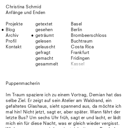
Christina Schmid
Anfänge und Enden
Projekte
getextet
Basel
Blog
gesehen
Berlin
Archiv
geträumt
Brombeerschloss
Profil
gelesen
Buchtraum
Kontakt
gelauscht
Costa Rica
gefragt
Frankfurt
gemacht
Fridingen
gesammelt
Kassel
Konstanz
Korsika
Lefkada
Puppenmacherin
Leipzig
Lio
Im Traum spaziere ich zu einem Vortrag, Demian hat das
Lissabon
selbe Ziel. Er zeigt auf sein Atelier am Waldrand, ein
NYC
gefaltetes Glashaus, sieht spannend aus, da möchte ich
Paris
mal hin! Nicht jetzt, sagt er, aber später. Wann fährt der
Sonnenbühl
letzte Bus? Um sechs Uhr früh, sagt er und lacht, er lädt
Straßburg
mich ein für diese Nacht, was er gleich wieder vergisst.
Stuttgart