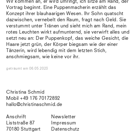
Wir kommen an, er wird umringt, ich sitze am Rand, der
Südtirol
Vortrag beginnt. Eine Puppenmacherin erzählt das
Sylt
Konzept ihrer blauhaarigen Wesen. Ihr Sohn quatscht
Vellexon
dazwischen, vernebelt den Raum, fragt nach Geld. Sie
Venedig
verstummt unter Tränen und sieht mich am Rand, mein
Zürich
rotes Leuchten wirkt aufmunternd, sie verwirft alles und
Offenes Buch
setzt neu an: Der Puppenkopf, das weiche Gesicht, die
Haare jetzt grün, der Körper biegsam wie der einer
Tänzerin, wird lebendig mit dem letzten Stich,
anschmiegsam, wie keine vor ihr.
geträumt
am
06.05.2023
Christina Schmid
Mobil +49 176 70172892
hallo@christinaschmid.de
Anschrift
Newsletter
Liststraße 87
Impressum
70180 Stuttgart
Datenschutz