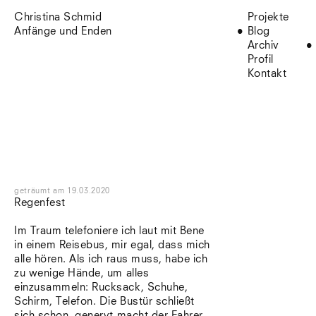
Christina Schmid
Projekte
Anfänge und Enden
Blog
Archiv
Profil
Kontakt
geträumt
am
19.03.2020
Regenfest
Im Traum telefoniere ich laut mit Bene
in einem Reisebus, mir egal, dass mich
alle hören. Als ich raus muss, habe ich
zu wenige Hände, um alles
einzusammeln: Rucksack, Schuhe,
Schirm, Telefon. Die Bustür schließt
sich schon, genervt macht der Fahrer