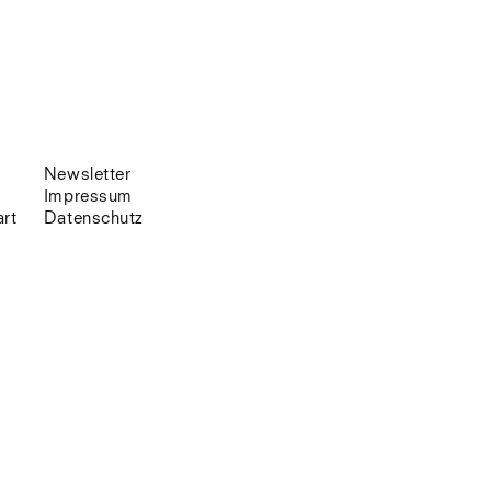
Venedig
Zürich
Offenes Buch
Newsletter
Impressum
art
Datenschutz