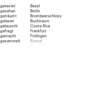
getextet
Basel
gesehen
Berlin
geträumt
Brombeerschloss
gelesen
Buchtraum
gelauscht
Costa Rica
gefragt
Frankfurt
gemacht
Fridingen
gesammelt
Kassel
Konstanz
Korsika
Lefkada
Leipzig
Lio
Lissabon
NYC
Paris
Sonnenbühl
Straßburg
Stuttgart
Südtirol
Sylt
Vellexon