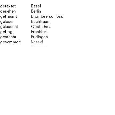
getextet
Basel
gesehen
Berlin
geträumt
Brombeerschloss
gelesen
Buchtraum
gelauscht
Costa Rica
gefragt
Frankfurt
gemacht
Fridingen
gesammelt
Kassel
Konstanz
Korsika
Lefkada
Leipzig
Lio
Lissabon
NYC
Paris
Sonnenbühl
Straßburg
Stuttgart
Südtirol
Sylt
Vellexon