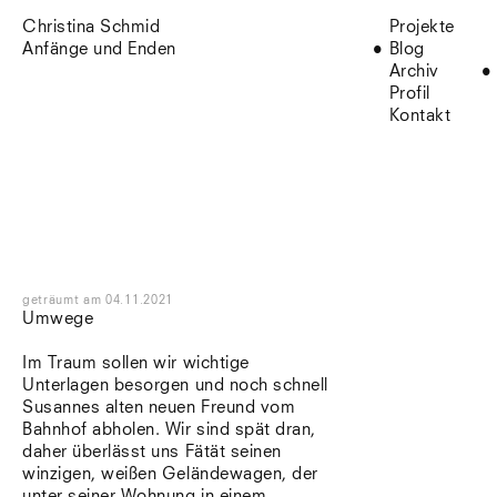
Christina Schmid
Projekte
Anfänge und Enden
Blog
Archiv
Profil
Kontakt
geträumt
am
04.11.2021
Umwege
Im Traum sollen wir wichtige
Unterlagen besorgen und noch schnell
Susannes alten neuen Freund vom
Bahnhof abholen. Wir sind spät dran,
daher überlässt uns Fätät seinen
winzigen, weißen Geländewagen, der
unter seiner Wohnung in einem