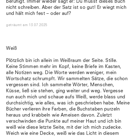
beruhigt. Immer wieder sagt er: Du musst dieses Buch
Südtirol
nicht schreiben. Aber der Satz ist so gut! Er wiegt mich
Sylt
und hält mich fest – oder auf?
Vellexon
Venedig
geträumt
am
13.07.2025
Zürich
Offenes Buch
Weiß
Plötzlich bin ich allein im Weißraum der Seite. Stille.
Keine Stimmen mehr im Kopf, keine Briefe im Kasten,
alle Notizen weg. Die Worte werden weniger, mein
Wortschatz schrumpft. Wir sammelten Sätze, die schon
vergessen sind. Ich sammelte Wörter, Menschen,
Küsse, ließ sie stehen, ging weiter und weg. Vergesse
nun auch mich und schaue aufs Weiß, werde blass und
durchsichtig, wie alles, was ich geschrieben habe. Meine
Bücher verlieren ihre Farben, die Buchstaben purzeln
heraus und krabbeln wie Ameisen davon. Zuletzt
verschwinden die Punkte auf meiner Haut und ich bin
weiß wie diese letzte Seite, mit der ich mich zudecke.
Weich wie eine Decke, weiß wie das Licht in diesem