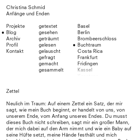
Christina Schmid
Anfänge und Enden
Projekte
getextet
Basel
Blog
gesehen
Berlin
Archiv
geträumt
Brombeerschloss
Profil
gelesen
Buchtraum
Kontakt
gelauscht
Costa Rica
gefragt
Frankfurt
gemacht
Fridingen
gesammelt
Kassel
Konstanz
Korsika
Lefkada
Zettel
Leipzig
Lio
Neulich im Traum: Auf einem Zettel ein Satz, der mir
Lissabon
sagt, wie mein Buch beginnt, er handelt von uns, von
NYC
unserem Ende, vom Anfang unseres Endes. Du musst
Paris
dieses Buch nicht schreiben, sagt mir ein großer Mann,
Sonnenbühl
der mich dabei auf den Arm nimmt und wie ein Baby auf
Straßburg
seine Hüfte setzt, meine Hände festhält und mich
Stuttgart