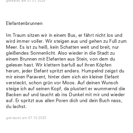
getextet
am
07.01.2025
Südtirol
Sylt
Vellexon
Venedig
Elefantenbrunnen
Zürich
Offenes Buch
Im Traum sitzen wir in einem Bus, er fährt nicht los und
wird immer voller. Wir steigen aus und gehen zu Fuß zum
Meer. Es ist zu heiß, kein Schatten weit und breit, nur
gleißendes Sonnenlicht. Also wieder in die Stadt zu
einem Brunnen mit Elefanten aus Stein, von dem du
gelesen hast. Wir klettern barfuß auf ihren Köpfen
herum, jeder Elefant spritzt anders. Humpelnd zeigst du
mir einen Paravent, hinter dem sich ein kleiner Elefant
versteckt, schon grün vor Moos. Auf deinen Wunsch
steige ich auf seinen Kopf, da plustert er wummernd die
Backen auf und taucht ab ins Dunkel mit mir und wieder
auf. Er spritzt aus allen Poren dich und dein Buch nass,
du lachst.
geträumt
am
07.10.2023