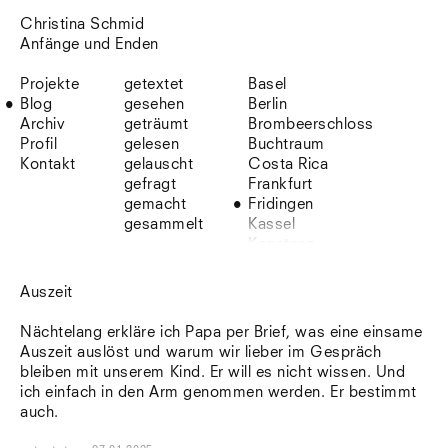
Christina Schmid
Anfänge und Enden
Projekte
getextet
Basel
Blog
gesehen
Berlin
Archiv
geträumt
Brombeerschloss
Profil
gelesen
Buchtraum
Kontakt
gelauscht
Costa Rica
gefragt
Frankfurt
gemacht
Fridingen
gesammelt
Kassel
Konstanz
Korsika
Lefkada
Auszeit
Leipzig
Lio
Nächtelang erkläre ich Papa per Brief, was eine einsame
Lissabon
Auszeit auslöst und warum wir lieber im Gespräch
NYC
bleiben mit unserem Kind. Er will es nicht wissen. Und
Paris
ich einfach in den Arm genommen werden. Er bestimmt
Sonnenbühl
auch.
Straßburg
Stuttgart