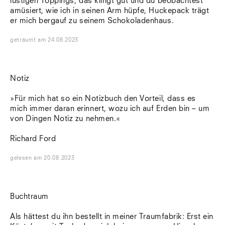
lustigen Toppings, das klingt gut und du beobachtest
amüsiert, wie ich in seinen Arm hüpfe, Huckepack trägt
er mich bergauf zu seinem Schokoladenhaus.
geträumt
am
24.08.2023
Notiz
»Für mich hat so ein Notizbuch den Vorteil, dass es
mich immer daran erinnert, wozu ich auf Erden bin – um
von Dingen Notiz zu nehmen.«
Richard Ford
gelesen
am
20.08.2023
Buchtraum
Als hättest du ihn bestellt in meiner Traumfabrik: Erst ein