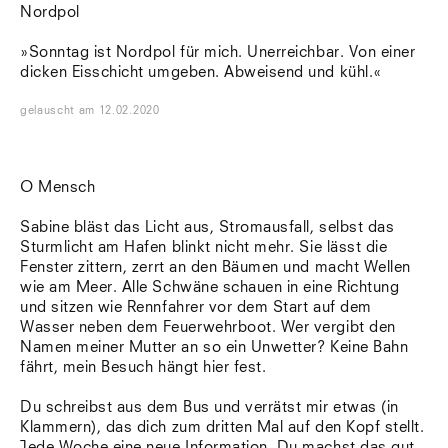
Nordpol
»Sonntag ist Nordpol für mich. Unerreichbar. Von einer
dicken Eisschicht umgeben. Abweisend und kühl.«
gelauscht
am
12.02.2020
O Mensch
Sabine bläst das Licht aus, Stromausfall, selbst das
Sturmlicht am Hafen blinkt nicht mehr. Sie lässt die
Fenster zittern, zerrt an den Bäumen und macht Wellen
wie am Meer. Alle Schwäne schauen in eine Richtung
und sitzen wie Rennfahrer vor dem Start auf dem
Wasser neben dem Feuerwehrboot. Wer vergibt den
Namen meiner Mutter an so ein Unwetter? Keine Bahn
fährt, mein Besuch hängt hier fest.
Du schreibst aus dem Bus und verrätst mir etwas (in
Klammern), das dich zum dritten Mal auf den Kopf stellt.
Jede Woche eine neue Information. Du machst das gut,