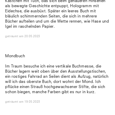
Kästchen mit Tuch, das sich beim genaueren Hinsehen
als bewegte Geschichte entpuppt, Hologramm mit
Eidechse, die ausbüxt. Später ein leeres Buch mit
bläulich schimmernden Seiten, die sich in mehrere
Bücher aufteilen und um die Wette rennen, wie Hase und
Igel im raschelnden Papier.
geträumt
am
20.05.2023
Mondbuch
Im Traum besuche ich eine vertikale Buchmesse, die
Bücher lagern weit oben über den Ausstellungstischen,
ein rostiges Fahrrad an Seilen dient als Aufzug, natürlich
will ich das oberste Buch, dort wohnt der Mond. Ich
pflücke einen Strauß hochgewachsener Stifte, die sich
schon biegen, manche Farben gibt es nur in kurz.
geträumt
am
19.05.2023