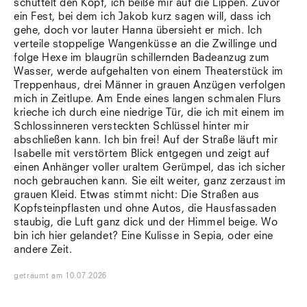
schüttelt den Kopf, ich beiße mir auf die Lippen. Zuvor
Südtirol
ein Fest, bei dem ich Jakob kurz sagen will, dass ich
Sylt
gehe, doch vor lauter Hanna übersieht er mich. Ich
Vellexon
verteile stoppelige Wangenküsse an die Zwillinge und
Venedig
folge Hexe im blaugrün schillernden Badeanzug zum
Zürich
Wasser, werde aufgehalten von einem Theaterstück im
Offenes Buch
Treppenhaus, drei Männer in grauen Anzügen verfolgen
mich in Zeitlupe. Am Ende eines langen schmalen Flurs
krieche ich durch eine niedrige Tür, die ich mit einem im
Schlossinneren versteckten Schlüssel hinter mir
abschließen kann. Ich bin frei! Auf der Straße läuft mir
Isabelle mit verstörtem Blick entgegen und zeigt auf
einen Anhänger voller uraltem Gerümpel, das ich sicher
noch gebrauchen kann. Sie eilt weiter, ganz zerzaust im
grauen Kleid. Etwas stimmt nicht: Die Straßen aus
Kopfsteinpflasten und ohne Autos, die Hausfassaden
staubig, die Luft ganz dick und der Himmel beige. Wo
bin ich hier gelandet? Eine Kulisse in Sepia, oder eine
andere Zeit.
geträumt
am
10.07.2026