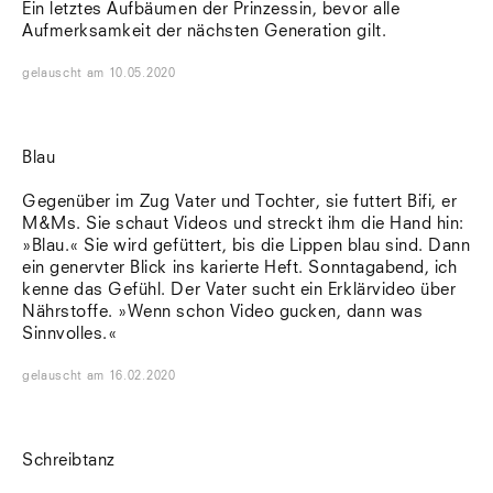
Ein letztes Aufbäumen der Prinzessin, bevor alle
Aufmerksamkeit der nächsten Generation gilt.
gelauscht
am
10.05.2020
Blau
Gegenüber im Zug Vater und Tochter, sie futtert Bifi, er
M&Ms. Sie schaut Videos und streckt ihm die Hand hin:
»Blau.« Sie wird gefüttert, bis die Lippen blau sind. Dann
ein genervter Blick ins karierte Heft. Sonntagabend, ich
kenne das Gefühl. Der Vater sucht ein Erklärvideo über
Nährstoffe. »Wenn schon Video gucken, dann was
Sinnvolles.«
gelauscht
am
16.02.2020
Schreibtanz