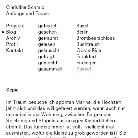
Christina Schmid
Anfänge und Enden
Projekte
getextet
Basel
Blog
gesehen
Berlin
Archiv
geträumt
Brombeerschloss
Profil
gelesen
Buchtraum
Kontakt
gelauscht
Costa Rica
gefragt
Frankfurt
gemacht
Fridingen
gesammelt
Kassel
Konstanz
Korsika
Lefkada
Sepia
Leipzig
Lio
Im Traum besuche ich spontan Marina, die Hochzeit
Lissabon
jährt sich und das will gefeiert werden, wenn auch nur
NYC
nebenbei in der Wohnung, zwischen Bergen aus
Paris
Spielzeug und Stapeln aus riesigen Kinderbüchern
Sonnenbühl
überall. Das Kinderzimmer ist voll – vielleicht mal
Straßburg
ausmisten, wofür die Kleine zu groß geworden ist? Sie
Stuttgart