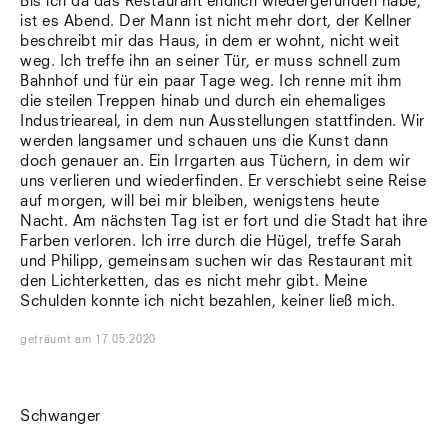
Bis ich da das Restaurant endlich wiedergefunden habe,
ist es Abend. Der Mann ist nicht mehr dort, der Kellner
beschreibt mir das Haus, in dem er wohnt, nicht weit
weg. Ich treffe ihn an seiner Tür, er muss schnell zum
Bahnhof und für ein paar Tage weg. Ich renne mit ihm
die steilen Treppen hinab und durch ein ehemaliges
Industrieareal, in dem nun Ausstellungen stattfinden. Wir
werden langsamer und schauen uns die Kunst dann
doch genauer an. Ein Irrgarten aus Tüchern, in dem wir
uns verlieren und wiederfinden. Er verschiebt seine Reise
auf morgen, will bei mir bleiben, wenigstens heute
Nacht. Am nächsten Tag ist er fort und die Stadt hat ihre
Farben verloren. Ich irre durch die Hügel, treffe Sarah
und Philipp, gemeinsam suchen wir das Restaurant mit
den Lichterketten, das es nicht mehr gibt. Meine
Schulden konnte ich nicht bezahlen, keiner ließ mich.
geträumt
am
17.05.2020
Schwanger