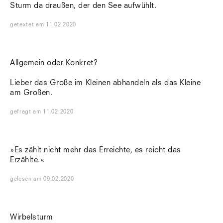
Sturm da draußen, der den See aufwühlt.
getextet
am
11.02.2020
Allgemein oder Konkret?
Lieber das Große im Kleinen abhandeln als das Kleine
am Großen.
gefragt
am
11.02.2020
»Es zählt nicht mehr das Erreichte, es reicht das
Erzählte.«
gelesen
am
09.02.2020
Wirbelsturm