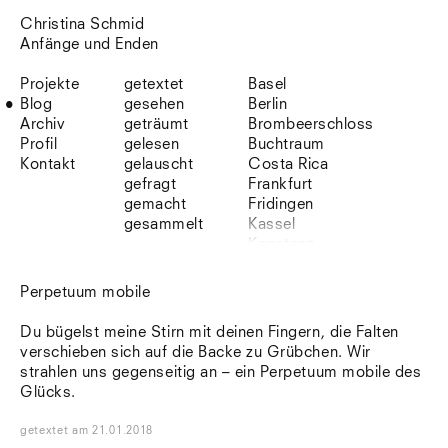
Christina Schmid
Anfänge und Enden
Projekte
getextet
Basel
Blog
gesehen
Berlin
Archiv
geträumt
Brombeerschloss
Profil
gelesen
Buchtraum
Kontakt
gelauscht
Costa Rica
gefragt
Frankfurt
gemacht
Fridingen
gesammelt
Kassel
Konstanz
Korsika
Lefkada
Perpetuum mobile
Leipzig
Lio
Du bügelst meine Stirn mit deinen Fingern, die Falten
Lissabon
verschieben sich auf die Backe zu Grübchen. Wir
NYC
strahlen uns gegenseitig an – ein Perpetuum mobile des
Paris
Glücks.
Sonnenbühl
Straßburg
getextet
am
21.01.2018
Stuttgart