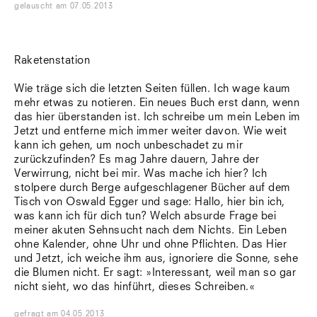
gelauscht
am
07.05.2013
Raketenstation
Wie träge sich die letzten Seiten füllen. Ich wage kaum
mehr etwas zu notieren. Ein neues Buch erst dann, wenn
das hier überstanden ist. Ich schreibe um mein Leben im
Jetzt und entferne mich immer weiter davon. Wie weit
kann ich gehen, um noch unbeschadet zu mir
zurückzufinden? Es mag Jahre dauern, Jahre der
Verwirrung, nicht bei mir. Was mache ich hier? Ich
stolpere durch Berge aufgeschlagener Bücher auf dem
Tisch von Oswald Egger und sage: Hallo, hier bin ich,
was kann ich für dich tun? Welch absurde Frage bei
meiner akuten Sehnsucht nach dem Nichts. Ein Leben
ohne Kalender, ohne Uhr und ohne Pflichten. Das Hier
und Jetzt, ich weiche ihm aus, ignoriere die Sonne, sehe
die Blumen nicht. Er sagt: »Interessant, weil man so gar
nicht sieht, wo das hinführt, dieses Schreiben.«
gefragt
am
04.05.2013