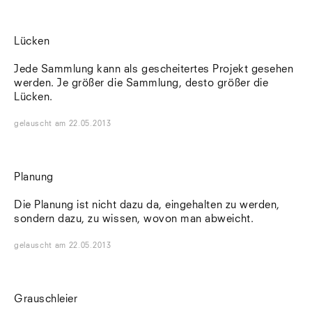
Südtirol
Sylt
Vellexon
Lücken
Venedig
Zürich
Jede Sammlung kann als gescheitertes Projekt gesehen
Offenes Buch
werden. Je größer die Sammlung, desto größer die
Lücken.
gelauscht
am
22.05.2013
Planung
Die Planung ist nicht dazu da, eingehalten zu werden,
sondern dazu, zu wissen, wovon man abweicht.
gelauscht
am
22.05.2013
Grauschleier