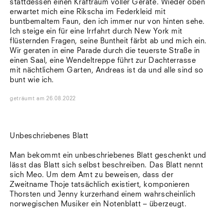
stattdessen einen Kraftraum voller Geräte. Wieder oben
Südtirol
erwartet mich eine Rikscha im Federkleid mit
Sylt
buntbemaltem Faun, den ich immer nur von hinten sehe.
Vellexon
Ich steige ein für eine Irrfahrt durch New York mit
Venedig
flüsternden Fragen, seine Buntheit färbt ab und mich ein.
Zürich
Wir geraten in eine Parade durch die teuerste Straße in
Offenes Buch
einen Saal, eine Wendeltreppe führt zur Dachterrasse
mit nächtlichem Garten, Andreas ist da und alle sind so
bunt wie ich.
geträumt
am
26.08.2022
Unbeschriebenes Blatt
Man bekommt ein unbeschriebenes Blatt geschenkt und
lässt das Blatt sich selbst beschreiben. Das Blatt nennt
sich Meo. Um dem Amt zu beweisen, dass der
Zweitname Thoje tatsächlich existiert, komponieren
Thorsten und Jenny kurzerhand einem wahrscheinlich
norwegischen Musiker ein Notenblatt – überzeugt.