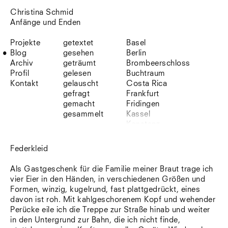
Christina Schmid
Anfänge und Enden
Projekte
getextet
Basel
Blog
gesehen
Berlin
Archiv
geträumt
Brombeerschloss
Profil
gelesen
Buchtraum
Kontakt
gelauscht
Costa Rica
gefragt
Frankfurt
gemacht
Fridingen
gesammelt
Kassel
Konstanz
Korsika
Lefkada
Federkleid
Leipzig
Lio
Als Gastgeschenk für die Familie meiner Braut trage ich
Lissabon
vier Eier in den Händen, in verschiedenen Größen und
NYC
Formen, winzig, kugelrund, fast plattgedrückt, eines
Paris
davon ist roh. Mit kahlgeschorenem Kopf und wehender
Sonnenbühl
Perücke eile ich die Treppe zur Straße hinab und weiter
Straßburg
in den Untergrund zur Bahn, die ich nicht finde,
Stuttgart