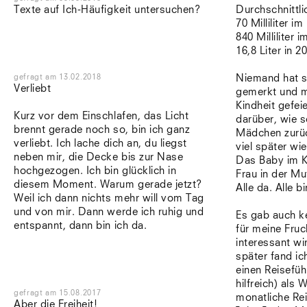
Texte auf Ich-Häufigkeit untersuchen?
Durchschnittli
70 Milliliter i
840 Milliliter i
16,8 Liter in 2
gefragt
am
13.02.2018
Niemand hat s
Verliebt
gemerkt und m
Kindheit gefei
Kurz vor dem Einschlafen, das Licht
darüber, wie s
brennt gerade noch so, bin ich ganz
Mädchen zurüc
verliebt. Ich lache dich an, du liegst
viel später wi
neben mir, die Decke bis zur Nase
Das Baby im K
hochgezogen. Ich bin glücklich in
Frau in der Mu
diesem Moment. Warum gerade jetzt?
Alle da. Alle bi
Weil ich dann nichts mehr will vom Tag
und von mir. Dann werde ich ruhig und
Es gab auch k
entspannt, dann bin ich da.
für meine Fruch
interessant wi
später fand i
einen Reisefüh
hilfreich) als
gefragt
am
15.08.2017
monatliche Re
Aber die Freiheit!