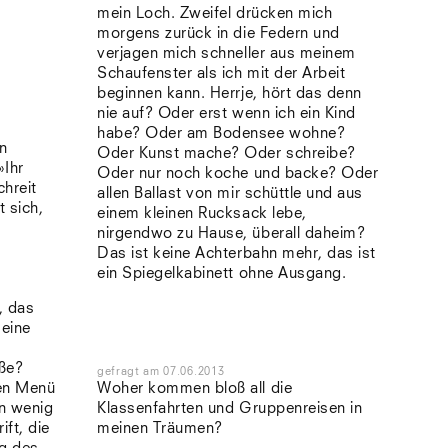
mein Loch. Zweifel drücken mich
morgens zurück in die Federn und
verjagen mich schneller aus meinem
Schaufenster als ich mit der Arbeit
beginnen kann. Herrje, hört das denn
nie auf? Oder erst wenn ich ein Kind
habe? Oder am Bodensee wohne?
en
Oder Kunst mache? Oder schreibe?
»Ihr
Oder nur noch koche und backe? Oder
chreit
allen Ballast von mir schüttle und aus
 sich,
einem kleinen Rucksack lebe,
nirgendwo zu Hause, überall daheim?
ß
Das ist keine Achterbahn mehr, das ist
ein Spiegelkabinett ohne Ausgang.
, das
 eine
eße?
gefragt
am
07.06.2013
ren Menü
Woher kommen bloß all die
in wenig
Klassenfahrten und Gruppenreisen in
ift, die
meinen Träumen?