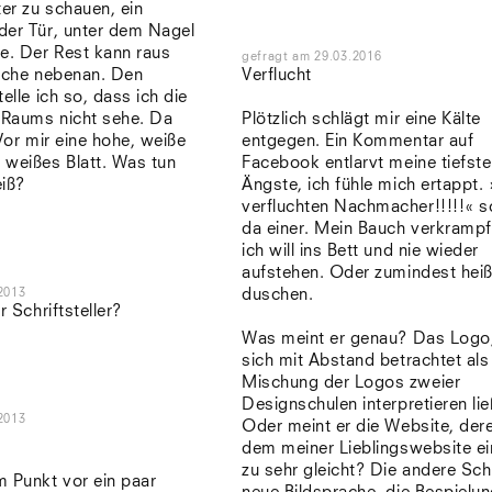
er zu schauen, ein
der Tür, unter dem Nagel
e. Der Rest kann raus
gefragt
am
29.03.2016
ische nebenan. Den
Verflucht
elle ich so, dass ich die
s Raums nicht sehe. Da
Plötzlich schlägt mir eine Kälte
 Vor mir eine hohe, weiße
entgegen. Ein Kommentar auf
 weißes Blatt. Was tun
Facebook entlarvt meine tiefst
eiß?
Ängste, ich fühle mich ertappt. 
verfluchten Nachmacher!!!!!« s
da einer. Mein Bauch verkrampft
ich will ins Bett und nie wieder
aufstehen. Oder zumindest hei
2013
duschen.
r Schriftsteller?
Was meint er genau? Das Logo
sich mit Abstand betrachtet als
Mischung der Logos zweier
Designschulen interpretieren li
2013
Oder meint er die Website, de
dem meiner Lieblingswebsite e
zu sehr gleicht? Die andere Schr
m Punkt vor ein paar