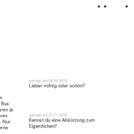
gefragt
am
08.04.2019
Lieber richtig oder schön?
n
m Bus
ren ja
hres
gefragt
am
21.11.2018
Kennst du eine Abkürzung zum
. Nur
Eigentlichen?
erne