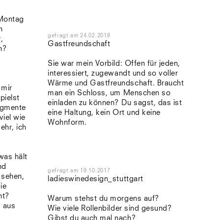
 Montag
h
gefragt
am
24.02.2018
,
Gastfreundschaft
n?
Sie war mein Vorbild: Offen für jeden,
interessiert, zugewandt und so voller
Wärme und Gastfreundschaft. Braucht
 mir
man ein Schloss, um Menschen so
pielst
einladen zu können? Du sagst, das ist
agmente
eine Haltung, kein Ort und keine
viel wie
Wohnform.
ehr, ich
was hält
nd
gefragt
am
19.10.2017
 sehen,
ladieswinedesign_stuttgart
ie
ht?
Warum stehst du morgens auf?
, aus
Wie viele Rollenbilder sind gesund?
Gibst du auch mal nach?