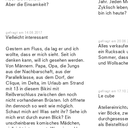
Jahr. Jeden Mo
Aber die Einsamkeit?
Zyklisch lebe
bin ich heute?
gefragt
am
14.08.2017
Vielleicht interessant
gefragt
am
20.06.
Alles verkauf
Gestern am Fluss, da lag er und ich
ein Rucksack u
wollte, dass er mich sieht. Seit ich
Sommer, dass 
denken kann, will ich gesehen werden.
und Wollsache
Von Männern. Papa, Opa, die Jungs
aus der Nachbarschaft, aus der
Parallelklasse, aus dem Dorf, der
Clique, im Delta, im Urlaub am Strand
mit 13 in diesem Bikini mit
gefragt
am
17.10.
Reißverschluss zwischen den noch
Le cube
nicht vorhandenen Brüsten. Ich öffnete
ihn dennoch so weit wie möglich.
Ateliereinrich
Schaut mich an! Was seht ihr? Sehe ich
vier Böcke, zw
mich erst durch euren Blick? Ein
durchgesessen
unscheinbares komisches Mädchen,
als Beistellti