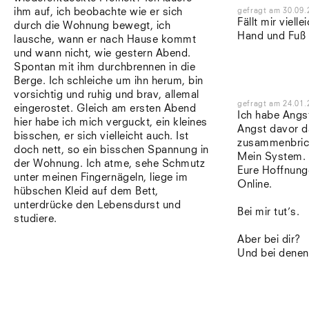
ihm auf, ich beobachte wie er sich
gefragt
am
30.09.
Fällt mir viell
durch die Wohnung bewegt, ich
Hand und Fuß 
lausche, wann er nach Hause kommt
und wann nicht, wie gestern Abend.
Spontan mit ihm durchbrennen in die
Berge. Ich schleiche um ihn herum, bin
vorsichtig und ruhig und brav, allemal
gefragt
am
24.01.
eingerostet. Gleich am ersten Abend
Ich habe Angs
hier habe ich mich verguckt, ein kleines
Angst davor d
bisschen, er sich vielleicht auch. Ist
zusammenbric
doch nett, so ein bisschen Spannung in
Mein System.
der Wohnung. Ich atme, sehe Schmutz
Eure Hoffnung
unter meinen Fingernägeln, liege im
Online.
hübschen Kleid auf dem Bett,
unterdrücke den Lebensdurst und
Bei mir tut’s.
studiere.
Aber bei dir?
Und bei dene