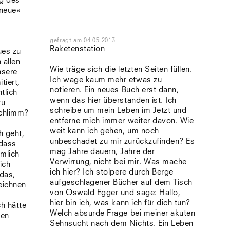
ng des
»neue«
s
gefragt
am
04.05.2013
Raketenstation
ues zu
 allen
Wie träge sich die letzten Seiten füllen.
nsere
Ich wage kaum mehr etwas zu
tiert,
notieren. Ein neues Buch erst dann,
tlich
wenn das hier überstanden ist. Ich
zu
schreibe um mein Leben im Jetzt und
schlimm?
entferne mich immer weiter davon. Wie
weit kann ich gehen, um noch
h geht,
unbeschadet zu mir zurückzufinden? Es
 dass
mag Jahre dauern, Jahre der
imlich
Verwirrung, nicht bei mir. Was mache
ich
ich hier? Ich stolpere durch Berge
das,
aufgeschlagener Bücher auf dem Tisch
zeichnen
von Oswald Egger und sage: Hallo,
hier bin ich, was kann ich für dich tun?
ch hätte
Welch absurde Frage bei meiner akuten
hen
Sehnsucht nach dem Nichts. Ein Leben