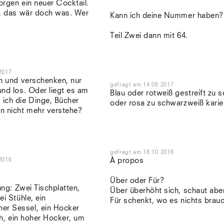
rgen ein neuer Cocktail.
n, das wär doch was. Wer
Kann ich deine Nummer haben?
Teil Zwei dann mit 64.
2017
en und verschenken, nur
gefragt
am
14.06.2017
nd los. Oder liegt es am
Blau oder rotweiß gestreift zu 
ich die Dinge, Bücher
oder rosa zu schwarzweiß karie
n nicht mehr verstehe?
gefragt
am
18.10.2016
2016
À propos
Über oder Für?
tung: Zwei Tischplatten,
Über überhöht sich, schaut aber
ei Stühle, ein
Für schenkt, wo es nichts brauc
er Sessel, ein Hocker
sch, ein hoher Hocker, um