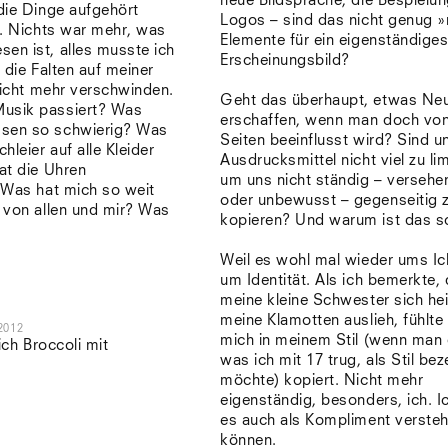
neue Bildsprache, die Bespielu
die Dinge aufgehört
Logos – sind das nicht genug 
n. Nichts war mehr, was
Elemente für ein eigenständige
en ist, alles musste ich
Erscheinungsbild?
 die Falten auf meiner
nicht mehr verschwinden.
Geht das überhaupt, etwas Ne
usik passiert? Was
erschaffen, wenn man doch von
sen so schwierig? Was
Seiten beeinflusst wird? Sind u
hleier auf alle Kleider
Ausdrucksmittel nicht viel zu limi
at die Uhren
um uns nicht ständig – versehen
 Was hat mich so weit
oder unbewusst – gegenseitig 
 von allen und mir? Was
kopieren? Und warum ist das 
Weil es wohl mal wieder ums Ic
um Identität. Als ich bemerkte,
meine kleine Schwester sich he
meine Klamotten auslieh, fühlte 
2012
mich in meinem Stil (wenn man 
ich Broccoli mit
was ich mit 17 trug, als Stil be
möchte) kopiert. Nicht mehr
eigenständig, besonders, ich. I
es auch als Kompliment verste
können.