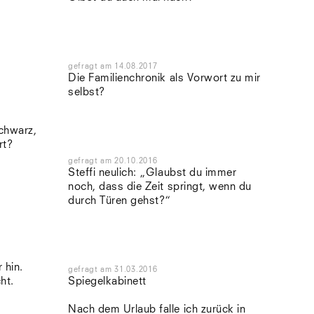
gefragt
am
14.08.2017
Die Familienchronik als Vorwort zu mir
selbst?
schwarz,
rt?
gefragt
am
20.10.2016
Steffi neulich: „Glaubst du immer
noch, dass die Zeit springt, wenn du
durch Türen gehst?“
 hin.
gefragt
am
31.03.2016
ht.
Spiegelkabinett
Nach dem Urlaub falle ich zurück in