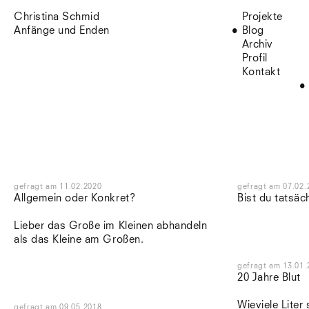
Christina Schmid
Projekte
Anfänge und Enden
Blog
Archiv
Profil
Kontakt
gefragt
am
11.02.2020
gefragt
am
07.02.
Allgemein oder Konkret?
Bist du tatsäc
Lieber das Große im Kleinen abhandeln
als das Kleine am Großen.
gefragt
am
13.01.
20 Jahre Blut
Wieviele Liter
gefragt
am
09.05.2018