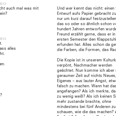
2012
eicht auch mal was mit
Und wer kennt das nicht: einen 
ein?
Entwurf aufs Papier gebracht z
nur um kurz darauf festzustelle
das so oder so ähnlich schon v
hundert Jahren entworfen wurd
Freund erzählt gerne, dass er i
2012
ersten Semester den Klappstuh
t.
erfunden hat. Alles schon da g
ass alles
die Farben, die Formen, das Ra
ht.
Die Kopie ist in unserem Kulturk
en.
verpönt, Nachmacher werden
geächtet. Nun komme ich aber 
geraumer Zeit auf nichts Neues
Eigenes – aus lauter Angst, et
falsch zu machen. Wann hat da
angefangen? Als ich merkte, da
n?
zu wenig weiß? Als ich keinen S
mehr zustande brachte, ohne
mindestens bei fünf Anderen zu
schauen, wie die das machen?