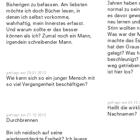
Jahren haben 
Bisherigen zu befassen. Am liebsten
normal zu sei
möchte ich doch Bücher lesen, in
es davor gewes
denen ich selbst vorkomme,
neu lernen und
wahrhaftig, mein Innerstes erfasst.
Stirn wollten 
Und warum sollte er das besser
Was war der M
können als ich? Zumal noch ein Mann,
machte das Es
irgendein schreibender Mann.
hat den Grausc
gelegt? Was h
beschleunigt?
weg getrieben
ist hier los?
gefragt
am
29.01.2013
Wie kann sich so ein junger Mensch mit
so viel Vergangenheit beschäftigen?
gefragt
am
24.10.
Heißt die wirkl
Nachnamen?
gefragt
am
21.10.2012
Durchbrennen
Bin ich neidisch auf seine
wiederentdeckte Freiheit? Ich lauere