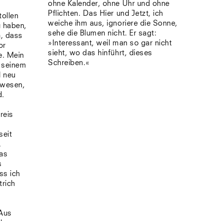
ohne Kalender, ohne Uhr und ohne
Pflichten. Das Hier und Jetzt, ich
tollen
weiche ihm aus, ignoriere die Sonne,
u haben,
sehe die Blumen nicht. Er sagt:
n, dass
»Interessant, weil man so gar nicht
or
sieht, wo das hinführt, dieses
e. Mein
Schreiben.«
n seinem
l neu
ewesen,
d.
reis
seit
,
was
s
ss ich
trich
 Aus