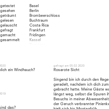
getextet
Basel
gesehen
Berlin
geträumt
Brombeerschloss
gelesen
Buchtraum
gelauscht
Costa Rica
gefragt
Frankfurt
gemacht
Fridingen
gesammelt
Kassel
Konstanz
Korsika
Lefkada
Leipzig
Lio
2020
gefragt
am
05.02.2020
Lissabon
hlich ein Windhauch?
Rosarote Sicht
NYC
Paris
Singend bin ich durch den Rege
Sonnenbühl
geradelt, nachdem ich dich zu
Straßburg
gebracht hatte. Meine Gäste wa
Stuttgart
2019
längst weg, selbst die Spuren i
Südtirol
Besuchs in meiner Abwesenheit
Sylt
der Geruch verbrannter Pinienk
 sind das?
Vellexon
hielt sich bis Montagfrüh.