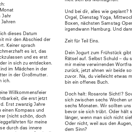
ch:
Venedig
m Monat
Zürich
Und bei dir, alles wie geplant?
m Jahr
Offenes Buch
Orgel, Dienstag Yoga, Mittwoc
0 Jahren
Boxen, nächsten Samstag Oper
irgendwann Hamburg. Und dan
ich dieses Datum
it mir den Abschied der
Zeit für Teil Eins.
ert. Keiner sprach
chmerzhaft es ist, das
Dein Jogurt zum Frühstück gibt
kzulassen und es erst
Rätsel auf. Selbst Schuld – du s
eder in sich zu entdecken.
mir meine verwirrenden Wortfr
ind im Mädchen in der
zurück, jetzt ahnen wir beide so
tter in der Großmutter.
zuvor. Na, du vielleicht etwas m
n ich.
bin ein offenes Buch.
eine Willkommensfeier
Doch halt: Rosarote Sicht!? So
tbarkeit, die erst jetzt
sich zwischen sechs Wochen u
rd. Erst zwanzig Jahre
sechs Monaten. Wir sollten uns
ch einen Kompass und
bevor sie sich trübt. Oder hält s
rer (nicht schön, doch
länger, wenn man sich nicht sie
 Weggefährten für meine
Oder nicht, weil aus den Augen
ise durch das innere
dem Sinn?