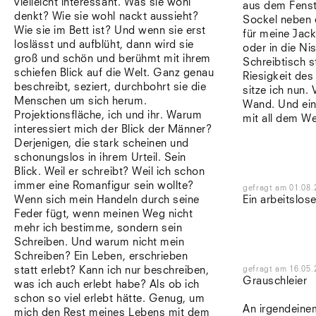
vielleicht interessant. Was sie wohl
aus dem Fenst
denkt? Wie sie wohl nackt aussieht?
Sockel neben 
Wie sie im Bett ist? Und wenn sie erst
für meine Jack
loslässt und aufblüht, dann wird sie
oder in die N
groß und schön und berühmt mit ihrem
Schreibtisch st
schiefen Blick auf die Welt. Ganz genau
Riesigkeit de
beschreibt, seziert, durchbohrt sie die
sitze ich nun.
Menschen um sich herum.
Wand. Und ein
Projektionsfläche, ich und ihr. Warum
mit all dem W
interessiert mich der Blick der Männer?
Derjenigen, die stark scheinen und
schonungslos in ihrem Urteil. Sein
Blick. Weil er schreibt? Weil ich schon
immer eine Romanfigur sein wollte?
gefragt
am
01.08.
Wenn sich mein Handeln durch seine
Ein arbeitslose
Feder fügt, wenn meinen Weg nicht
mehr ich bestimme, sondern sein
Schreiben. Und warum nicht mein
Schreiben? Ein Leben, erschrieben
statt erlebt? Kann ich nur beschreiben,
gefragt
am
16.05.
Grauschleier
was ich auch erlebt habe? Als ob ich
schon so viel erlebt hätte. Genug, um
An irgendeine
mich den Rest meines Lebens mit dem